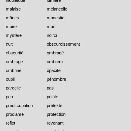
inquiétude
lumière
malaise
mélancolie
mânes
modestie
moire
mort
mystère
noirci
nuit
obscurcissement
obscurité
ombragé
ombrage
ombreux
ombrine
opacité
oubli
pénombre
parcelle
pas
peu
pointe
préoccupation
prétexte
proclamé
protection
reflet
revenant