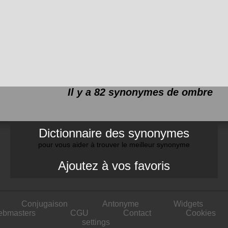
Il y a 82 synonymes de
ombre
Dictionnaire des synonymes
pour vous aider à trouver le meilleur synonyme
Ajoutez à vos favoris
Conjugaison
Antonyme
Widgets
ebmasters
CGU
Contact
Cookies
settings