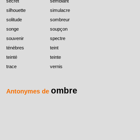
secret
semblant
silhouette
simulacre
solitude
sombreur
songe
soupçon
souvenir
spectre
ténèbres
teint
teinté
teinte
trace
vernis
ombre
Antonymes de