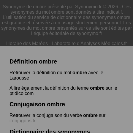
Synonyme de ombre présenté par Synonymo.fr © 2026 - Ces
synonymes du mot ombre sont donnés à titre indicatif.
L'utilisation du service de dictionnaire des synonymes ombre
est gratuite et réservée à un usage strictement personnel. Les
synonymes du mot ombre présentés sur ce site sont édités par
l’équipe éditoriale de synonymo.fr
Horaire des Marées
-
Laboratoire d'Analyses Médicales.fr
Définition ombre
Retrouver la définition du mot
ombre
avec le
Larousse
A lire également la définition du terme
ombre
sur le
ptidico.com
Conjugaison ombre
Retrouver la conjugaison du verbe
ombre
sur
conjugons.fr
Dictionnaire des synonymes