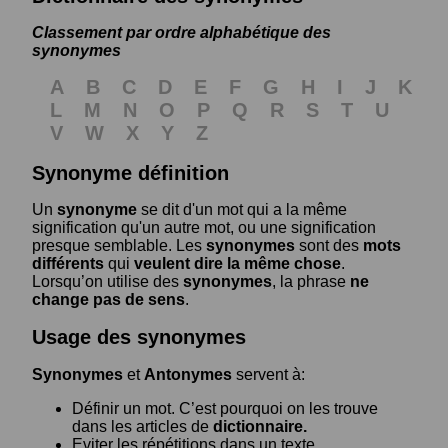
Classement par ordre alphabétique des
synonymes
A
B
C
D
E
F
G
H
I
J
K
L
M
N
O
P
Q
R
S
T
U
V
W
X
Y
Z
Synonyme définition
Un
synonyme
se dit d'un mot qui a la même
signification qu'un autre mot, ou une signification
presque semblable. Les
synonymes
sont des
mots
différents
qui
veulent dire la même chose
.
Lorsqu’on utilise des
synonymes
, la phrase
ne
change pas de sens
.
Usage des synonymes
Synonymes
et
Antonymes
servent à:
Définir un mot. C’est pourquoi on les trouve
dans les articles de
dictionnaire.
Eviter les répétitions dans un texte.