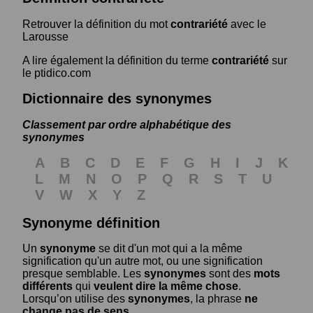
Retrouver la définition du mot
contrariété
avec le
Larousse
A lire également la définition du terme
contrariété
sur
le ptidico.com
Dictionnaire des synonymes
Classement par ordre alphabétique des
synonymes
A
B
C
D
E
F
G
H
I
J
K
L
M
N
O
P
Q
R
S
T
U
V
W
X
Y
Z
Synonyme définition
Un
synonyme
se dit d'un mot qui a la même
signification qu'un autre mot, ou une signification
presque semblable. Les
synonymes
sont des
mots
différents
qui
veulent dire la même chose
.
Lorsqu’on utilise des
synonymes
, la phrase
ne
change pas de sens
.