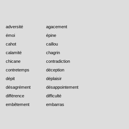
adversité
agacement
émoi
épine
cahot
caillou
calamité
chagrin
chicane
contradiction
contretemps
déception
dépit
déplaisir
désagrément
désappointement
différence
difficulté
embêtement
embarras