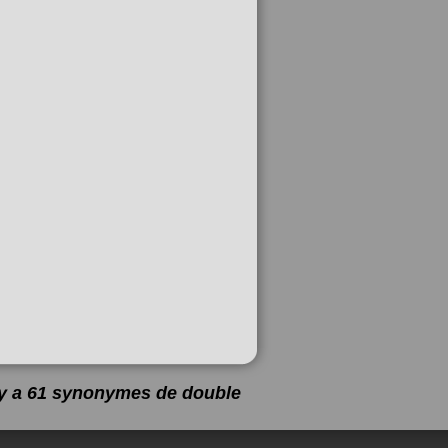
l y a 61 synonymes de
double