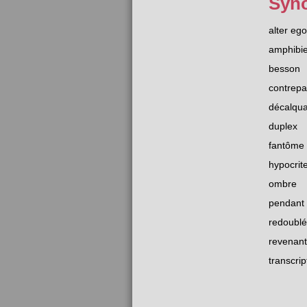
Syn
alter ego
amphibi
besson
contrepa
décalqu
duplex
fantôme
hypocrit
ombre
pendant
redoublé
revenant
transcrip