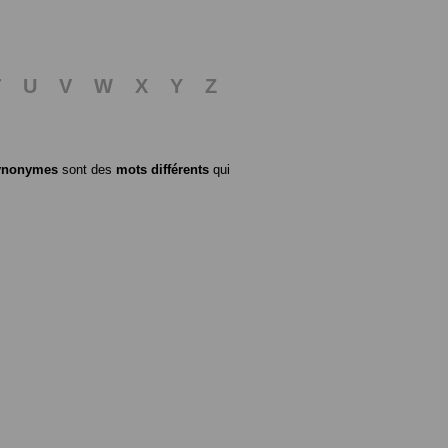
T
U
V
W
X
Y
Z
ynonymes
sont des
mots différents
qui