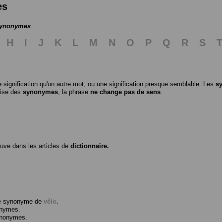
es
 synonymes
H
I
J
K
L
M
N
O
P
Q
R
S
 signification qu'un autre mot, ou une signification presque semblable. Les
s
ilise des
synonymes
, la phrase
ne change pas de sens
.
ouve dans les articles de
dictionnaire.
me synonyme de
vélo
.
onymes.
ynonymes.