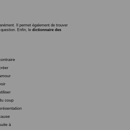
anément. Il permet également de trouver
n question. Enfin, le
dictionnaire des
contraire
créer
amour
voir
utiliser
du coup
présentation
cause
suite à