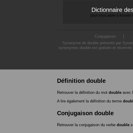
Dictionnaire d
pour vous aider à trouver
Conjugaison
Synonyme de double présenté par Synonymo
synonymes double est gratuite et réservée 
Définition double
Retrouver la définition du mot
double
avec l
A lire également la définition du terme
doub
Conjugaison double
Retrouver la conjugaison du verbe
double
s