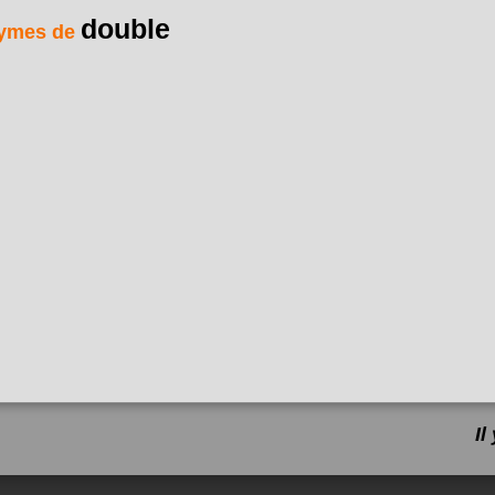
double
ymes de
I