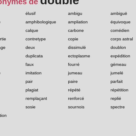
double
onymes de
élusif
ambigu
ambiguë
e
amphibologique
ampliation
équivoque
calque
carbone
comédien
rtie
contretype
copie
corps astral
age
deux
dissimulé
doublon
duplicata
ectoplasme
expédition
faux
fourré
gémeau
e
imitation
jumeau
jumelé
pair
paire
parfait
plagiat
répété
répétition
remplaçant
renforcé
replié
sosie
sournois
spectre
tion