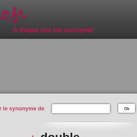
A chaque mot son synonyme!
r le synonyme de
Ok