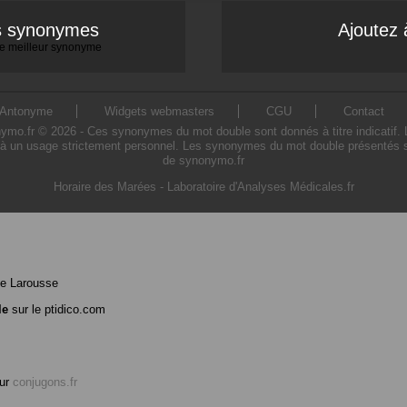
es synonymes
Ajoutez 
 le meilleur synonyme
Antonyme
Widgets webmasters
CGU
Contact
.fr © 2026 - Ces synonymes du mot double sont donnés à titre indicatif. L'u
à un usage strictement personnel. Les synonymes du mot double présentés sur 
de synonymo.fr
Horaire des Marées
-
Laboratoire d'Analyses Médicales.fr
e Larousse
le
sur le ptidico.com
ur
conjugons.fr