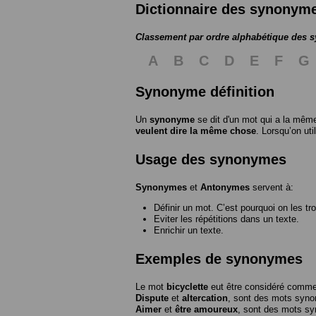
Dictionnaire des synonym
Classement par ordre alphabétique des
A
B
C
D
E
F
G
Synonyme définition
Un
synonyme
se dit d'un mot qui a la même
veulent dire la même chose
. Lorsqu’on ut
Usage des synonymes
Synonymes
et
Antonymes
servent à:
Définir un mot. C’est pourquoi on les tr
Eviter les répétitions dans un texte.
Enrichir un texte.
Exemples de synonymes
Le mot
bicyclette
eut être considéré com
Dispute
et
altercation
, sont des mots syn
Aimer
et
être amoureux
, sont des mots s