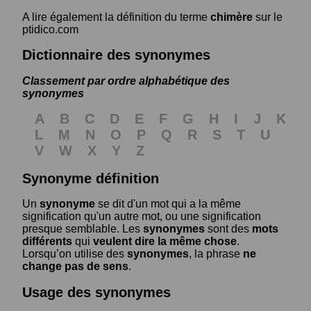
A lire également la définition du terme
chimère
sur le
ptidico.com
Dictionnaire des synonymes
Classement par ordre alphabétique des
synonymes
A
B
C
D
E
F
G
H
I
J
K
L
M
N
O
P
Q
R
S
T
U
V
W
X
Y
Z
Synonyme définition
Un
synonyme
se dit d'un mot qui a la même
signification qu'un autre mot, ou une signification
presque semblable. Les
synonymes
sont des
mots
différents
qui
veulent dire la même chose
.
Lorsqu’on utilise des
synonymes
, la phrase
ne
change pas de sens
.
Usage des synonymes