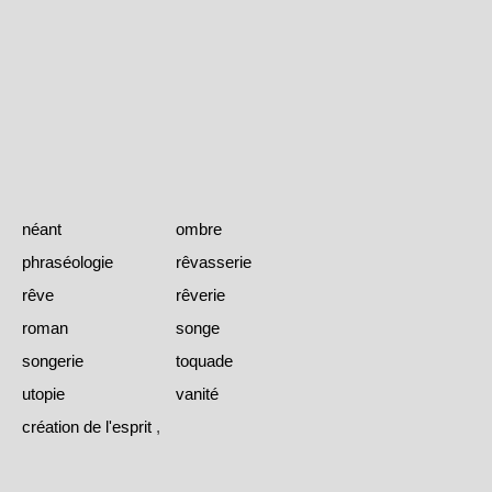
néant
ombre
phraséologie
rêvasserie
rêve
rêverie
roman
songe
songerie
toquade
utopie
vanité
création de l'esprit
,