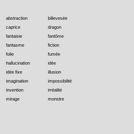
abstraction
billevesée
caprice
dragon
fantaisie
fantôme
fantasme
fiction
folie
fumée
hallucination
idée
idée fixe
illusion
imagination
impossibilité
invention
irréalité
mirage
monstre