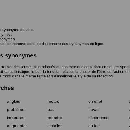
me synonyme de
vélo
.
onymes.
ynonymes.
 l’on retrouve dans ce dictionnaire des synonymes en ligne.
des synonymes
trouver des termes plus adaptés au contexte que ceux dont on se sert spont
t caractéristique, le but, la fonction, etc. de la chose, de l'être, de l'action e
e mots dans le même texte afin d’améliorer le style de sa rédaction.
rchés
anglais
mettre
en effet
problème
pour
travail
important
prendre
expérience
augmenter
installer
en fait