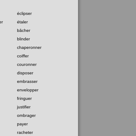
éclipser
er
étaler
bâcher
blinder
chaperonner
coiffer
couronner
disposer
embrasser
envelopper
fringuer
justifier
ombrager
payer
racheter