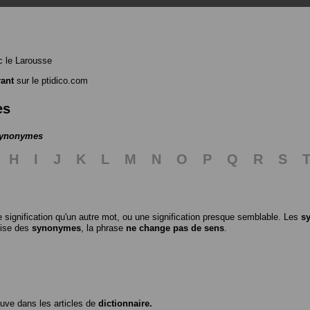
 le Larousse
ant
sur le ptidico.com
es
 synonymes
H
I
J
K
L
M
N
O
P
Q
R
S
 signification qu'un autre mot, ou une signification presque semblable. Les
s
ilise des
synonymes
, la phrase
ne change pas de sens
.
ouve dans les articles de
dictionnaire.