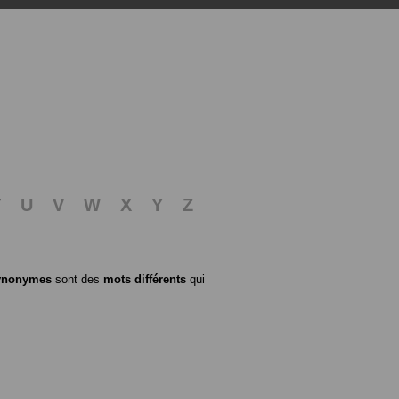
T
U
V
W
X
Y
Z
ynonymes
sont des
mots différents
qui