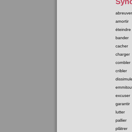
Syn
abreuve
amortir
éteindre
bander
cacher
charger
combler
cribler
dissimul
emmitouf
excuser
garantir
lutter
pallier
plâtrer