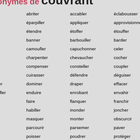
couvrant
onymes de
r
abriter
accabler
éclabousser
éparpiller
appliquer
approvisionn
étendre
étoffer
étouffer
banner
barbouiller
barder
camoufler
capuchonner
celer
charpenter
chevaucher
cocher
compenser
consteller
coupler
cuirasser
défendre
déguiser
er
dominer
draper
effacer
ler
enduire
enrobant
envahir
faire
flanquer
franchir
habiller
inonder
joncher
masquer
monter
obscurcir
parcourir
parsemer
paver
poisser
poudrer
protéger