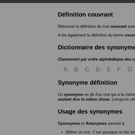
Définition couvrant
Retrouver la définition du mot
couvrant
avec
A lire également la définition du terme
couvr
Dictionnaire des synonym
Classement par ordre alphabétique des
A
B
C
D
E
F
G
Synonyme définition
Un
synonyme
se dit d'un mot qui a la même
veulent dire la même chose
. Lorsqu’on ut
Usage des synonymes
Synonymes
et
Antonymes
servent à:
Définir un mot. C’est pourquoi on les tr