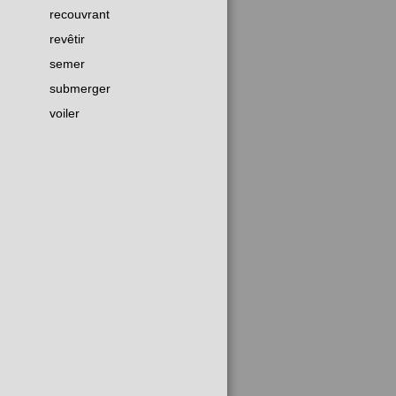
recouvrant
revêtir
semer
submerger
voiler