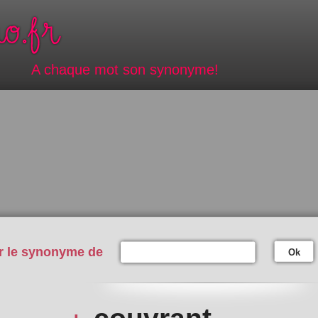
A chaque mot son synonyme!
r le synonyme de
Ok