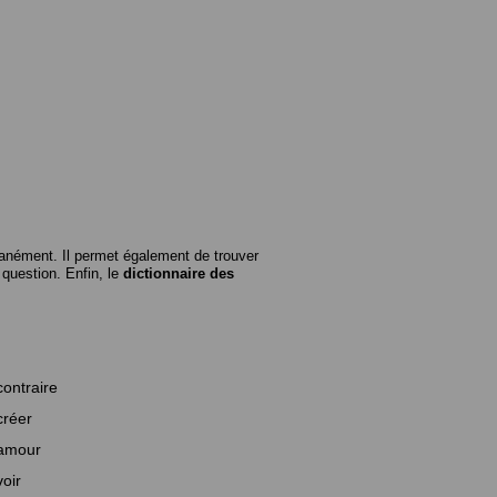
anément. Il permet également de trouver
n question. Enfin, le
dictionnaire des
contraire
créer
amour
voir