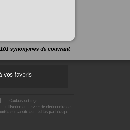
 a 101 synonymes de
couvrant
à vos favoris
Cookies settings
'utilisation du service de dictionnaire des
tés sur ce site sont édités par l’équipe