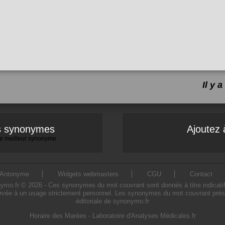
Il y
es synonymes
Ajoutez 
 le meilleur synonyme
Antonyme
Widgets webmasters
CGU
Contact
.fr © 2026 - Ces synonymes du mot couvrant sont donnés à titre indicatif. L
rvée à un usage strictement personnel. Les synonymes du mot couvrant présen
éditoriale de synonymo.fr
Horaire des Marées
-
Laboratoire d'Analyses Médicales.fr