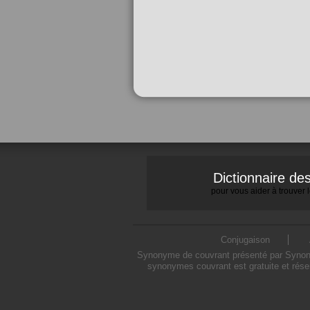
Dictionnaire d
pour vous aider à trouver
Conjugaison
Synonyme de couvrant présenté par Synonymo
synonymes couvrant est gratuite et rése