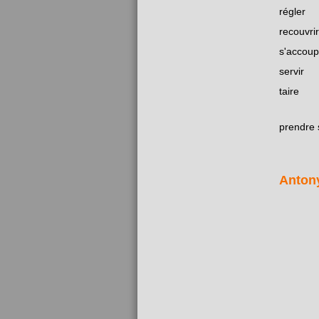
régler
recouvrir
s'accoup
servir
taire
prendre 
Anton