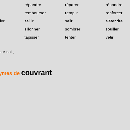
répandre
réparer
répondre
rembourser
remplir
renforcer
ler
saillir
salir
s'étendre
sillonner
sombrer
souiller
tapisser
tenter
vêtir
sur soi
,
couvrant
ymes de