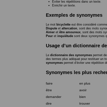
Eviter les répétitions dans un texte.
Enrichir un texte.
Exemples de synonymes
Le mot
bicyclette
eut être considéré com
Dispute
et
altercation
, sont des mots syn
Aimer
et
être amoureux
, sont des mots s
Peur
et
inquiétude
sont deux synonymes que
Usage d’un dictionnaire 
Le
dictionnaire des synonymes
permet de 
des termes plus adéquat pour restituer un trai
synonymes
permet d’éviter une répétition d
Synonymes les plus reche
faire
en plus
être
avoir
demander
bien
dire
trouver