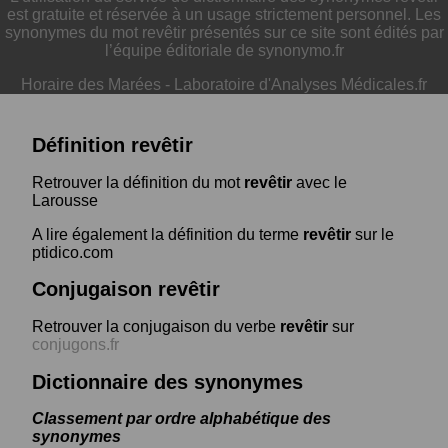
est gratuite et réservée à un usage strictement personnel. Les
synonymes du mot revêtir présentés sur ce site sont édités par
l’équipe éditoriale de synonymo.fr
Horaire des Marées
-
Laboratoire d'Analyses Médicales.fr
Définition revêtir
Retrouver la définition du mot
revêtir
avec le
Larousse
A lire également la définition du terme
revêtir
sur le
ptidico.com
Conjugaison revêtir
Retrouver la conjugaison du verbe
revêtir
sur
conjugons.fr
Dictionnaire des synonymes
Classement par ordre alphabétique des
synonymes