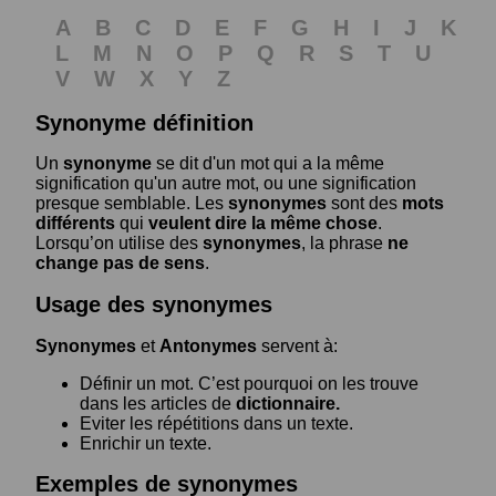
A
B
C
D
E
F
G
H
I
J
K
L
M
N
O
P
Q
R
S
T
U
V
W
X
Y
Z
Synonyme définition
Un
synonyme
se dit d'un mot qui a la même
signification qu'un autre mot, ou une signification
presque semblable. Les
synonymes
sont des
mots
différents
qui
veulent dire la même chose
.
Lorsqu’on utilise des
synonymes
, la phrase
ne
change pas de sens
.
Usage des synonymes
Synonymes
et
Antonymes
servent à:
Définir un mot. C’est pourquoi on les trouve
dans les articles de
dictionnaire.
Eviter les répétitions dans un texte.
Enrichir un texte.
Exemples de synonymes