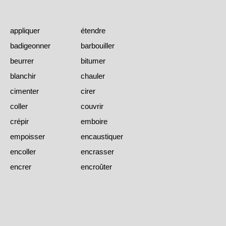
appliquer
étendre
badigeonner
barbouiller
beurrer
bitumer
blanchir
chauler
cimenter
cirer
coller
couvrir
crépir
emboire
empoisser
encaustiquer
encoller
encrasser
encrer
encroûter