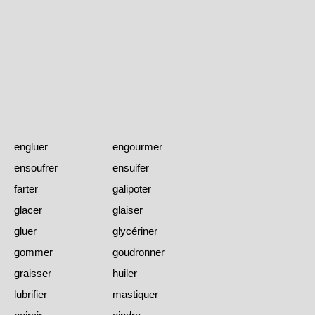
engluer
engourmer
ensoufrer
ensuifer
farter
galipoter
glacer
glaiser
gluer
glycériner
gommer
goudronner
graisser
huiler
lubrifier
mastiquer