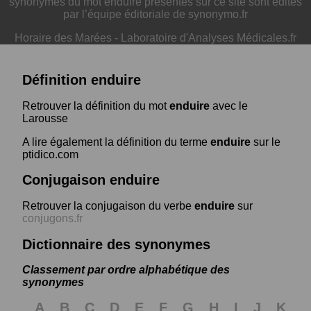
synonymes du mot enduire présentés sur ce site sont édités
par l’équipe éditoriale de synonymo.fr
Horaire des Marées
-
Laboratoire d'Analyses Médicales.fr
Définition enduire
Retrouver la définition du mot
enduire
avec le
Larousse
A lire également la définition du terme
enduire
sur le
ptidico.com
Conjugaison enduire
Retrouver la conjugaison du verbe
enduire
sur
conjugons.fr
Dictionnaire des synonymes
Classement par ordre alphabétique des
synonymes
A
B
C
D
E
F
G
H
I
J
K