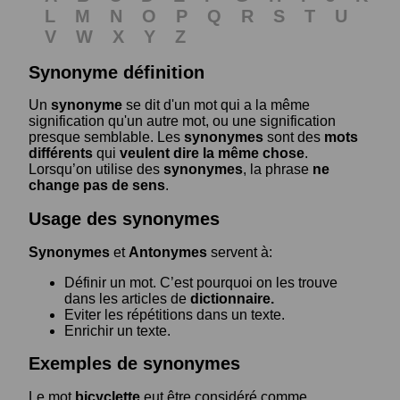
L
M
N
O
P
Q
R
S
T
U
V
W
X
Y
Z
Synonyme définition
Un
synonyme
se dit d'un mot qui a la même
signification qu'un autre mot, ou une signification
presque semblable. Les
synonymes
sont des
mots
différents
qui
veulent dire la même chose
.
Lorsqu’on utilise des
synonymes
, la phrase
ne
change pas de sens
.
Usage des synonymes
Synonymes
et
Antonymes
servent à:
Définir un mot. C’est pourquoi on les trouve
dans les articles de
dictionnaire.
Eviter les répétitions dans un texte.
Enrichir un texte.
Exemples de synonymes
Le mot
bicyclette
eut être considéré comme