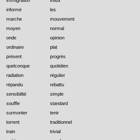
immigration
influx
informé
les
marche
mouvement
moyen
normal
onde
opinion
ordinaire
plat
présent
progrès
quelconque
quotidien
radiation
régulier
répandu
rebattu
sensibilité
simple
souffle
standard
surmonter
tenir
torrent
traditionnel
train
trivial