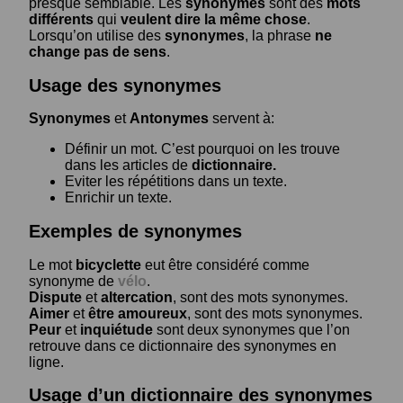
presque semblable. Les
synonymes
sont des
mots
différents
qui
veulent dire la même chose
.
Lorsqu’on utilise des
synonymes
, la phrase
ne
change pas de sens
.
Usage des synonymes
Synonymes
et
Antonymes
servent à:
Définir un mot. C’est pourquoi on les trouve
dans les articles de
dictionnaire.
Eviter les répétitions dans un texte.
Enrichir un texte.
Exemples de synonymes
Le mot
bicyclette
eut être considéré comme
synonyme de
vélo
.
Dispute
et
altercation
, sont des mots synonymes.
Aimer
et
être amoureux
, sont des mots synonymes.
Peur
et
inquiétude
sont deux synonymes que l’on
retrouve dans ce dictionnaire des synonymes en
ligne.
Usage d’un dictionnaire des synonymes