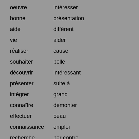
oeuvre
intéresser
bonne
présentation
aide
différent
vie
aider
réaliser
cause
souhaiter
belle
découvrir
intéressant
présenter
suite à
intégrer
grand
connaître
démonter
effectuer
beau
connaissance
emploi
recherche
par contre