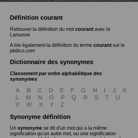
Définition courant
Retrouver la définition du mot
courant
avec le
Larousse
A lire également la définition du terme
courant
sur le
ptidico.com
Dictionnaire des synonymes
Classement par ordre alphabétique des
synonymes
A
B
C
D
E
F
G
H
I
J
K
L
M
N
O
P
Q
R
S
T
U
V
W
X
Y
Z
Synonyme définition
Un
synonyme
se dit d'un mot qui a la même
signification qu'un autre mot, ou une signification