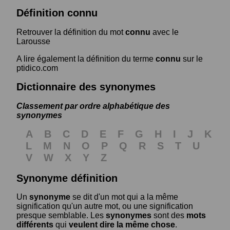
Définition connu
Retrouver la définition du mot
connu
avec le
Larousse
A lire également la définition du terme
connu
sur le
ptidico.com
Dictionnaire des synonymes
Classement par ordre alphabétique des
synonymes
A
B
C
D
E
F
G
H
I
J
K
L
M
N
O
P
Q
R
S
T
U
V
W
X
Y
Z
Synonyme définition
Un
synonyme
se dit d'un mot qui a la même
signification qu'un autre mot, ou une signification
presque semblable. Les
synonymes
sont des
mots
différents
qui
veulent dire la même chose
.