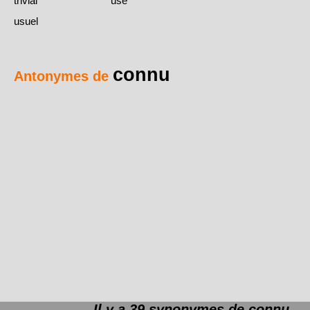
trivial
usé
usuel
connu
Antonymes de
Il y a 39 synonymes de
connu