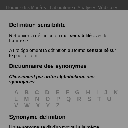
Horaire des Marées
-
Laboratoire d'Analyses Médicales.fr
Définition sensibilité
Retrouver la définition du mot
sensibilité
avec le
Larousse
A lire également la définition du terme
sensibilité
sur
le ptidico.com
Dictionnaire des synonymes
Classement par ordre alphabétique des
synonymes
A
B
C
D
E
F
G
H
I
J
K
L
M
N
O
P
Q
R
S
T
U
V
W
X
Y
Z
Synonyme définition
Un
synonyme
se dit d'un mot qui a la même