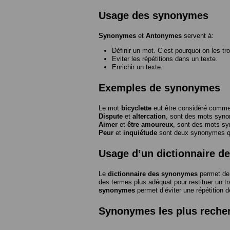
Usage des synonymes
Synonymes
et
Antonymes
servent à:
Définir un mot. C’est pourquoi on les tr
Eviter les répétitions dans un texte.
Enrichir un texte.
Exemples de synonymes
Le mot
bicyclette
eut être considéré com
Dispute
et
altercation
, sont des mots syn
Aimer
et
être amoureux
, sont des mots s
Peur
et
inquiétude
sont deux synonymes que
Usage d’un dictionnaire 
Le
dictionnaire des synonymes
permet de 
des termes plus adéquat pour restituer un trai
synonymes
permet d’éviter une répétition d
Synonymes les plus reche