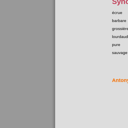
Syn
écrue
barbare
grossièr
lourdaud
pure
sauvage
Anton