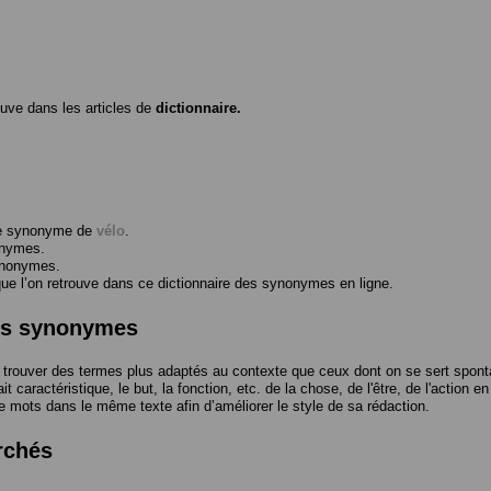
ouve dans les articles de
dictionnaire.
me synonyme de
vélo
.
onymes.
ynonymes.
 l’on retrouve dans ce dictionnaire des synonymes en ligne.
des synonymes
trouver des termes plus adaptés au contexte que ceux dont on se sert spont
t caractéristique, le but, la fonction, etc. de la chose, de l'être, de l'action e
e mots dans le même texte afin d’améliorer le style de sa rédaction.
rchés