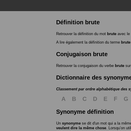
Définition brute
Retrouver la définition du mot
brute
avec le
A lire également la définition du terme
brute
Conjugaison brute
Retrouver la conjugaison du verbe
brute
su
Dictionnaire des synonym
Classement par ordre alphabétique des
A
B
C
D
E
F
G
Synonyme définition
Un
synonyme
se dit d'un mot qui a la même
veulent dire la même chose
. Lorsqu’on ut