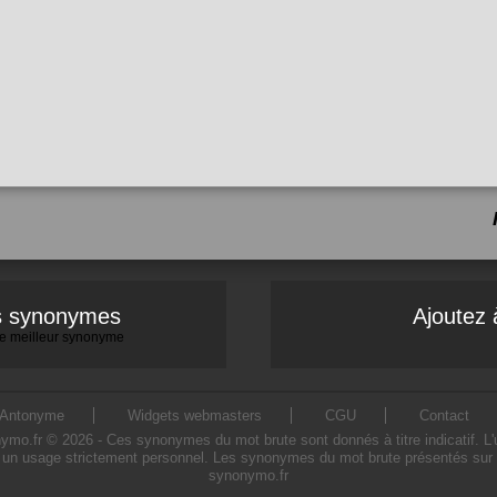
es synonymes
Ajoutez 
 le meilleur synonyme
Antonyme
Widgets webmasters
CGU
Contact
o.fr © 2026 - Ces synonymes du mot brute sont donnés à titre indicatif. L'uti
 un usage strictement personnel. Les synonymes du mot brute présentés sur ce 
synonymo.fr