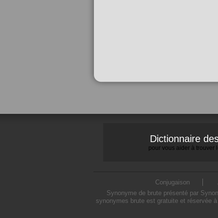
Dictionnaire d
pour vous aider à trouver
Conjugaison
Synonyme de brute présenté par Synonym
synonymes brute est gratuite et réservée à