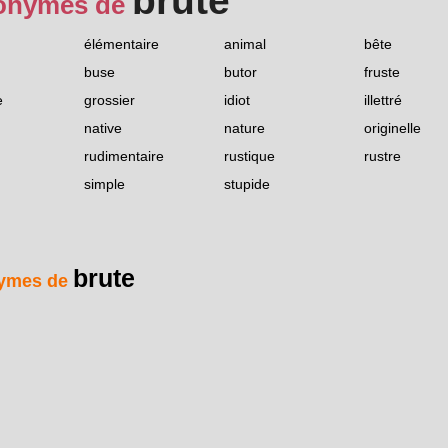
brute
onymes de
élémentaire
animal
bête
buse
butor
fruste
e
grossier
idiot
illettré
native
nature
originelle
rudimentaire
rustique
rustre
simple
stupide
brute
ymes de