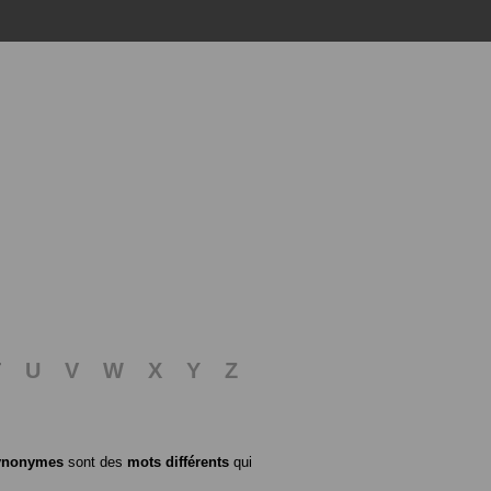
T
U
V
W
X
Y
Z
ynonymes
sont des
mots différents
qui