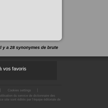
Il y a 28 synonymes de
brute
à vos favoris
Cookies settings
lisation du service de dictionnaire des
site sont édités par l’équipe éditoriale de