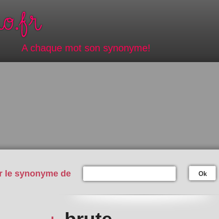
A chaque mot son synonyme!
r le synonyme de
Ok