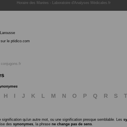
Horaire des Marées
-
Laboratoire d'Analyses Médicales.fr
 Larousse
sur le ptidico.com
r
conjugons.fr
es
 synonymes
H
I
J
K
L
M
N
O
P
Q
R
S
 signification qu'un autre mot, ou une signification presque semblable. Les
s
ilise des
synonymes
, la phrase
ne change pas de sens
.