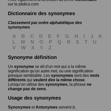
sur le ptidico.com
Dictionnaire des synonymes
Classement par ordre alphabétique des
synonymes
A
B
C
D
E
F
G
H
I
J
K
L
M
N
O
P
Q
R
S
T
U
V
W
X
Y
Z
Synonyme définition
Un
synonyme
se dit d'un mot qui a la même
signification qu'un autre mot, ou une signification
presque semblable. Les
synonymes
sont des
mots
différents
qui
veulent dire la même chose
.
Lorsqu’on utilise des
synonymes
, la phrase
ne
change pas de sens
.
Usage des synonymes
Synonymes
et
Antonymes
servent à: