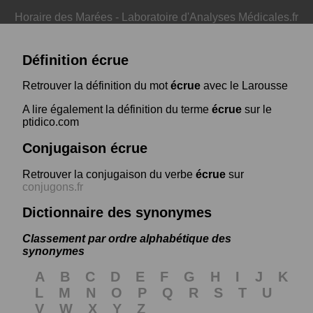
Horaire des Marées
-
Laboratoire d'Analyses Médicales.fr
Définition écrue
Retrouver la définition du mot
écrue
avec le Larousse
A lire également la définition du terme
écrue
sur le
ptidico.com
Conjugaison écrue
Retrouver la conjugaison du verbe
écrue
sur
conjugons.fr
Dictionnaire des synonymes
Classement par ordre alphabétique des
synonymes
A
B
C
D
E
F
G
H
I
J
K
L
M
N
O
P
Q
R
S
T
U
V
W
X
Y
Z