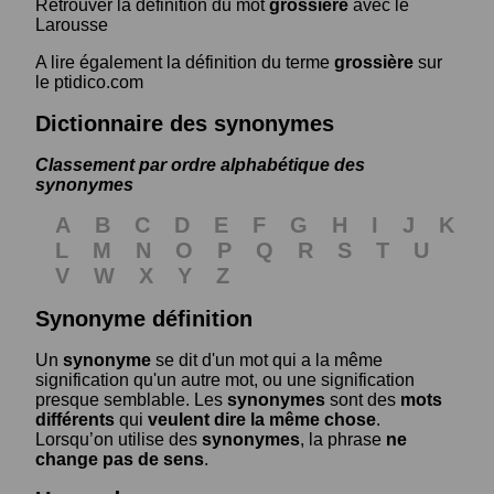
Retrouver la définition du mot
grossière
avec le
Larousse
A lire également la définition du terme
grossière
sur
le ptidico.com
Dictionnaire des synonymes
Classement par ordre alphabétique des
synonymes
A
B
C
D
E
F
G
H
I
J
K
L
M
N
O
P
Q
R
S
T
U
V
W
X
Y
Z
Synonyme définition
Un
synonyme
se dit d'un mot qui a la même
signification qu'un autre mot, ou une signification
presque semblable. Les
synonymes
sont des
mots
différents
qui
veulent dire la même chose
.
Lorsqu’on utilise des
synonymes
, la phrase
ne
change pas de sens
.