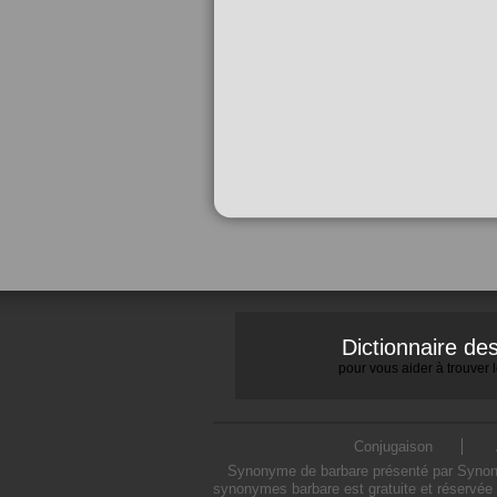
Dictionnaire d
pour vous aider à trouver
Conjugaison
Synonyme de barbare présenté par Synonymo
synonymes barbare est gratuite et réservée 