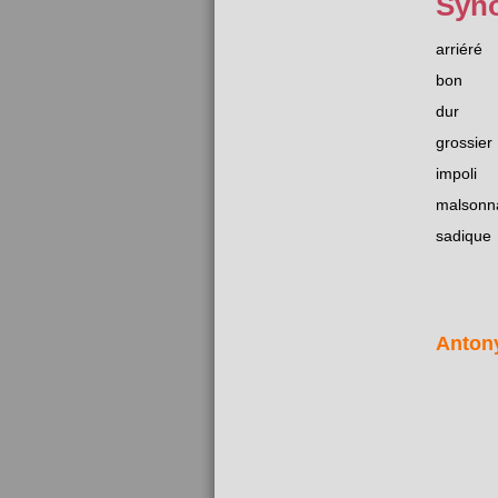
Syn
arriéré
bon
dur
grossier
impoli
malsonn
sadique
Anton