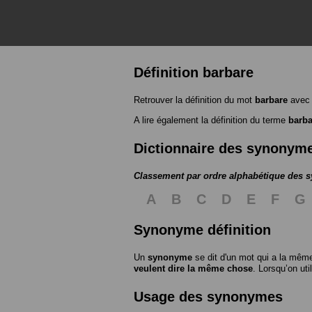
Définition barbare
Retrouver la définition du mot
barbare
avec 
A lire également la définition du terme
barba
Dictionnaire des synonym
Classement par ordre alphabétique des
A
B
C
D
E
F
G
Synonyme définition
Un
synonyme
se dit d'un mot qui a la même
veulent dire la même chose
. Lorsqu’on ut
Usage des synonymes