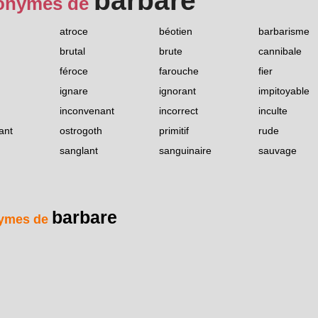
barbare
onymes de
atroce
béotien
barbarisme
brutal
brute
cannibale
féroce
farouche
fier
ignare
ignorant
impitoyable
inconvenant
incorrect
inculte
ant
ostrogoth
primitif
rude
sanglant
sanguinaire
sauvage
barbare
ymes de