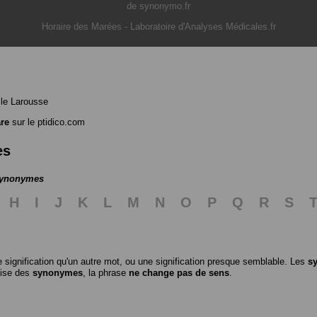
de synonymo.fr
Horaire des Marées
-
Laboratoire d'Analyses Médicales.fr
le Larousse
re
sur le ptidico.com
es
 synonymes
H
I
J
K
L
M
N
O
P
Q
R
S
 signification qu'un autre mot, ou une signification presque semblable. Les
s
ilise des
synonymes
, la phrase
ne change pas de sens
.