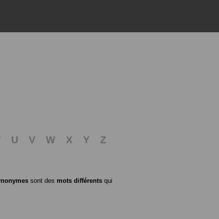
T
U
V
W
X
Y
Z
ynonymes
sont des
mots différents
qui