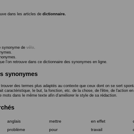
ouve dans les articles de
dictionnaire.
me synonyme de
vélo
.
onymes.
ynonymes.
 l’on retrouve dans ce dictionnaire des synonymes en ligne.
des synonymes
trouver des termes plus adaptés au contexte que ceux dont on se sert spont
t caractéristique, le but, la fonction, etc. de la chose, de l'être, de l'action e
e mots dans le même texte afin d’améliorer le style de sa rédaction.
rchés
anglais
mettre
en effet
problème
pour
travail