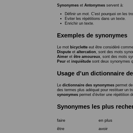
Synonymes
et
Antonymes
servent à:
Définir un mot. C’est pourquoi on les tr
Eviter les répétitions dans un texte.
Enrichir un texte.
Exemples de synonymes
Le mot
bicyclette
eut être considéré com
Dispute
et
altercation
, sont des mots syn
Aimer
et
être amoureux
, sont des mots s
Peur
et
inquiétude
sont deux synonymes que
Usage d’un dictionnaire 
Le
dictionnaire des synonymes
permet de 
des termes plus adéquat pour restituer un trai
synonymes
permet d’éviter une répétition d
Synonymes les plus reche
faire
en plus
être
avoir