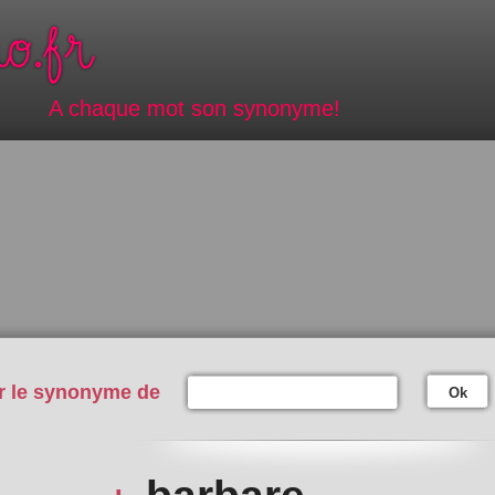
A chaque mot son synonyme!
r le synonyme de
Ok