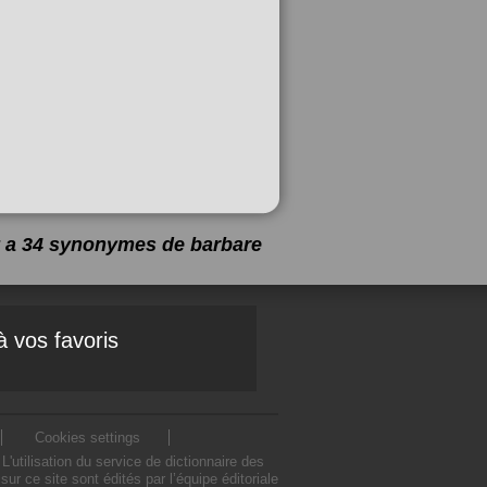
 y a 34 synonymes de
barbare
à vos favoris
Cookies settings
utilisation du service de dictionnaire des
 ce site sont édités par l’équipe éditoriale