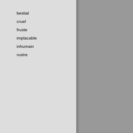
bestial
cruel
fruste
implacable
inhumain
rustre