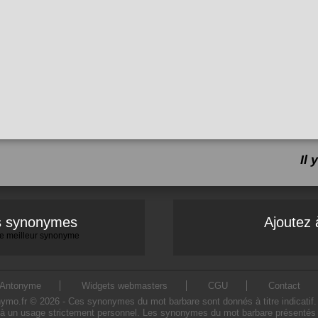
Il
es synonymes
Ajoutez 
 le meilleur synonyme
Antonyme
Widgets webmasters
CGU
Contact
.fr © 2026 - Ces synonymes du mot barbare sont donnés à titre indicatif. L'
à un usage strictement personnel. Les synonymes du mot barbare présentés sur