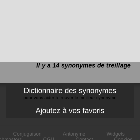
Il y a 14 synonymes de
treillage
Dictionnaire des synonymes
pour vous aider à trouver le meilleur synonyme
Ajoutez à vos favoris
Conjugaison
Antonyme
Widgets
ebmasters
CGU
Contact
Cookies