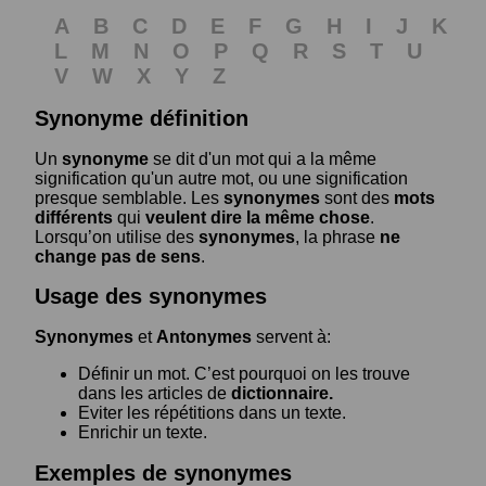
A
B
C
D
E
F
G
H
I
J
K
L
M
N
O
P
Q
R
S
T
U
V
W
X
Y
Z
Synonyme définition
Un
synonyme
se dit d'un mot qui a la même
signification qu'un autre mot, ou une signification
presque semblable. Les
synonymes
sont des
mots
différents
qui
veulent dire la même chose
.
Lorsqu’on utilise des
synonymes
, la phrase
ne
change pas de sens
.
Usage des synonymes
Synonymes
et
Antonymes
servent à:
Définir un mot. C’est pourquoi on les trouve
dans les articles de
dictionnaire.
Eviter les répétitions dans un texte.
Enrichir un texte.
Exemples de synonymes