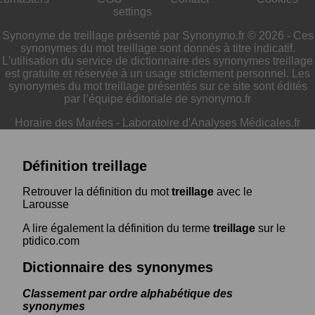
settings
Synonyme de treillage présenté par Synonymo.fr © 2026 - Ces
synonymes du mot treillage sont donnés à titre indicatif.
L'utilisation du service de dictionnaire des synonymes treillage
est gratuite et réservée à un usage strictement personnel. Les
synonymes du mot treillage présentés sur ce site sont édités
par l’équipe éditoriale de synonymo.fr
Horaire des Marées
-
Laboratoire d'Analyses Médicales.fr
Définition treillage
Retrouver la définition du mot
treillage
avec le
Larousse
A lire également la définition du terme
treillage
sur le
ptidico.com
Dictionnaire des synonymes
Classement par ordre alphabétique des
synonymes