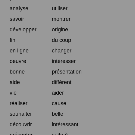
analyse
utiliser
savoir
montrer
développer
origine
fin
du coup
en ligne
changer
oeuvre
intéresser
bonne
présentation
aide
différent
vie
aider
réaliser
cause
souhaiter
belle
découvrir
intéressant
présenter
suite à