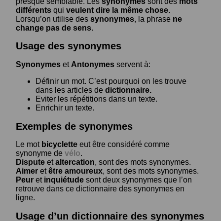
presque semblable. Les
synonymes
sont des
mots
différents
qui
veulent dire la même chose
.
Lorsqu’on utilise des
synonymes
, la phrase
ne
change pas de sens
.
Usage des synonymes
Synonymes
et
Antonymes
servent à:
Définir un mot. C’est pourquoi on les trouve
dans les articles de
dictionnaire.
Eviter les répétitions dans un texte.
Enrichir un texte.
Exemples de synonymes
Le mot
bicyclette
eut être considéré comme
synonyme de
vélo
.
Dispute
et
altercation
, sont des mots synonymes.
Aimer
et
être amoureux
, sont des mots synonymes.
Peur
et
inquiétude
sont deux synonymes que l’on
retrouve dans ce dictionnaire des synonymes en
ligne.
Usage d’un dictionnaire des synonymes