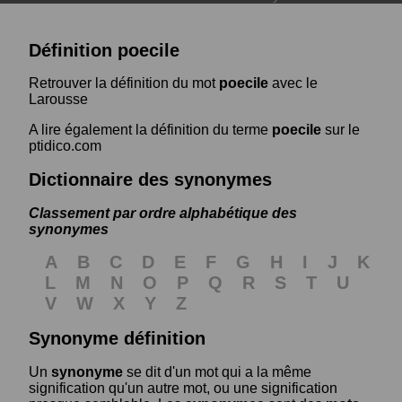
Définition poecile
Retrouver la définition du mot
poecile
avec le
Larousse
A lire également la définition du terme
poecile
sur le
ptidico.com
Dictionnaire des synonymes
Classement par ordre alphabétique des
synonymes
A
B
C
D
E
F
G
H
I
J
K
L
M
N
O
P
Q
R
S
T
U
V
W
X
Y
Z
Synonyme définition
Un
synonyme
se dit d'un mot qui a la même
signification qu'un autre mot, ou une signification