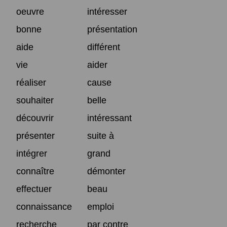
oeuvre
intéresser
bonne
présentation
aide
différent
vie
aider
réaliser
cause
souhaiter
belle
découvrir
intéressant
présenter
suite à
intégrer
grand
connaître
démonter
effectuer
beau
connaissance
emploi
recherche
par contre