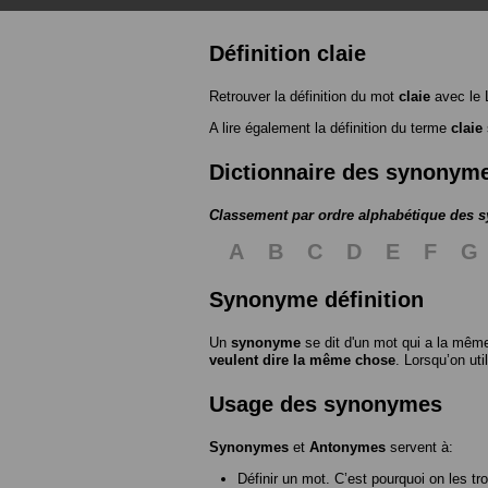
Définition claie
Retrouver la définition du mot
claie
avec le 
A lire également la définition du terme
claie
Dictionnaire des synonym
Classement par ordre alphabétique des
A
B
C
D
E
F
G
Synonyme définition
Un
synonyme
se dit d'un mot qui a la même
veulent dire la même chose
. Lorsqu’on ut
Usage des synonymes
Synonymes
et
Antonymes
servent à:
Définir un mot. C’est pourquoi on les tr