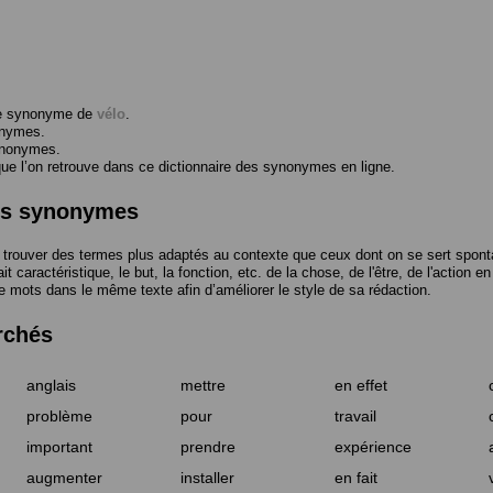
me synonyme de
vélo
.
onymes.
ynonymes.
 l’on retrouve dans ce dictionnaire des synonymes en ligne.
des synonymes
trouver des termes plus adaptés au contexte que ceux dont on se sert spont
t caractéristique, le but, la fonction, etc. de la chose, de l'être, de l'action e
e mots dans le même texte afin d’améliorer le style de sa rédaction.
rchés
anglais
mettre
en effet
problème
pour
travail
important
prendre
expérience
augmenter
installer
en fait