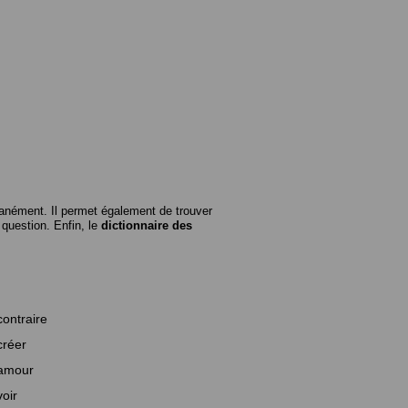
anément. Il permet également de trouver
n question. Enfin, le
dictionnaire des
contraire
créer
amour
voir