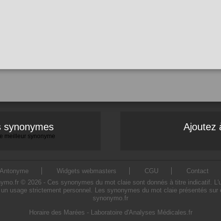
es synonymes
Ajoutez 
 le meilleur synonyme
Antonyme
Widgets webmasters
CGU
Contact
o.fr © 2026 - Ces synonymes du mot claie sont donnés à titre indicatif. L'uti
 un usage strictement personnel. Les synonymes du mot claie présentés sur ce 
synonymo.fr
Horaire des Marées
-
Laboratoire d'Analyses Médicales.fr