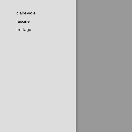
claire-voie
fascine
treillage