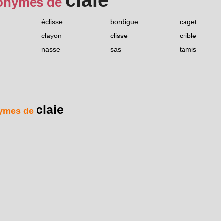
claie
onymes de
éclisse
bordigue
caget
clayon
clisse
crible
nasse
sas
tamis
claie
ymes de