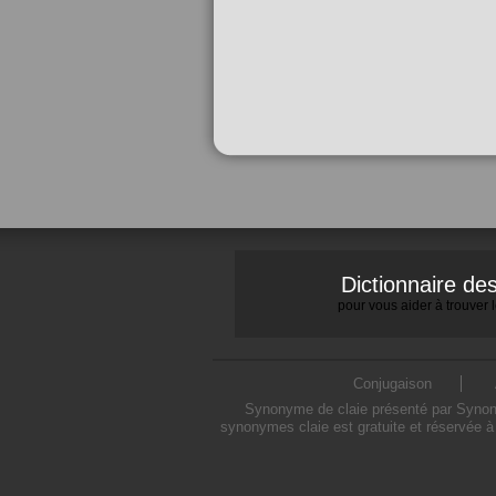
Dictionnaire d
pour vous aider à trouver
Conjugaison
Synonyme de claie présenté par Synonym
synonymes claie est gratuite et réservée à