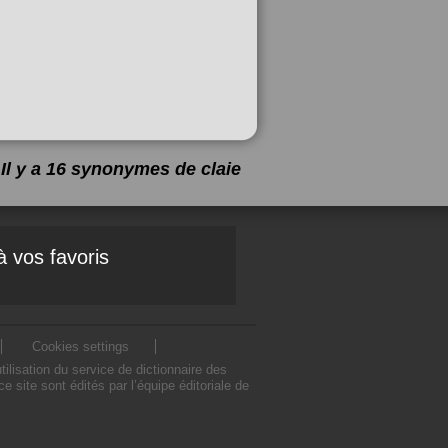
Il y a 16 synonymes de
claie
à vos favoris
Cookies settings
lisation du service de dictionnaire des
site sont édités par l’équipe éditoriale de