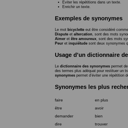
Eviter les répétitions dans un texte.
Enrichir un texte.
Exemples de synonymes
Le mot
bicyclette
eut être considéré com
Dispute
et
altercation
, sont des mots syn
Aimer
et
être amoureux
, sont des mots s
Peur
et
inquiétude
sont deux synonymes que
Usage d’un dictionnaire 
Le
dictionnaire des synonymes
permet de 
des termes plus adéquat pour restituer un trai
synonymes
permet d’éviter une répétition d
Synonymes les plus reche
faire
en plus
être
avoir
demander
bien
dire
trouver