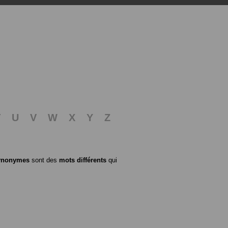
T
U
V
W
X
Y
Z
ynonymes
sont des
mots différents
qui