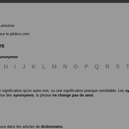
Larousse
sur le ptidico.com
es
 synonymes
H
I
J
K
L
M
N
O
P
Q
R
S
 signification qu'un autre mot, ou une signification presque semblable. Les
s
ilise des
synonymes
, la phrase
ne change pas de sens
.
ouve dans les articles de
dictionnaire.