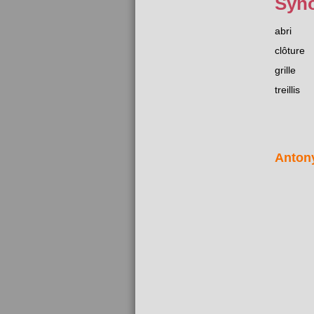
Syn
abri
clôture
grille
treillis
Anton