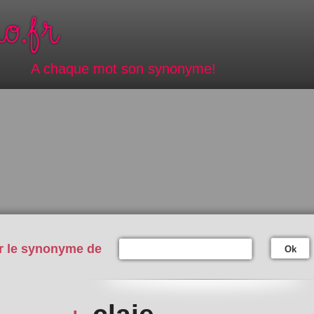
A chaque mot son synonyme!
r le synonyme de
Ok