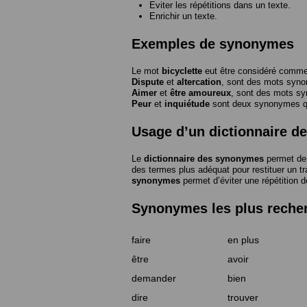
Eviter les répétitions dans un texte.
Enrichir un texte.
Exemples de synonymes
Le mot
bicyclette
eut être considéré com
Dispute
et
altercation
, sont des mots syn
Aimer
et
être amoureux
, sont des mots s
Peur
et
inquiétude
sont deux synonymes que
Usage d’un dictionnaire 
Le
dictionnaire des synonymes
permet de 
des termes plus adéquat pour restituer un trai
synonymes
permet d’éviter une répétition d
Synonymes les plus reche
faire
en plus
être
avoir
demander
bien
dire
trouver