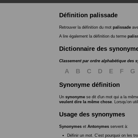
Définition palissade
Retrouver la définition du mot
palissade
ave
A lire également la définition du terme
palis
Dictionnaire des synonym
Classement par ordre alphabétique des
A
B
C
D
E
F
G
Synonyme définition
Un
synonyme
se dit d'un mot qui a la même
veulent dire la même chose
. Lorsqu’on ut
Usage des synonymes
Synonymes
et
Antonymes
servent à:
Définir un mot. C’est pourquoi on les tr