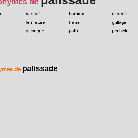
palissade
onymes de
te
barbelé
barrière
charmille
fermeture
fraise
grillage
palanque
palis
péristyle
palissade
ymes de