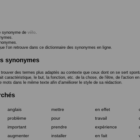
me synonyme de
vélo
.
onymes.
ynonymes.
 l’on retrouve dans ce dictionnaire des synonymes en ligne.
des synonymes
trouver des termes plus adaptés au contexte que ceux dont on se sert spont
t caractéristique, le but, la fonction, etc. de la chose, de l'être, de l'action e
e mots dans le même texte afin d’améliorer le style de sa rédaction.
rchés
anglais
mettre
en effet
problème
pour
travail
important
prendre
expérience
augmenter
installer
en fait