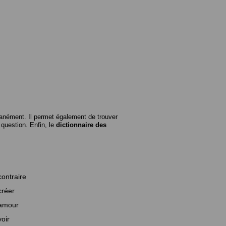
anément. Il permet également de trouver
n question. Enfin, le
dictionnaire des
contraire
créer
amour
voir