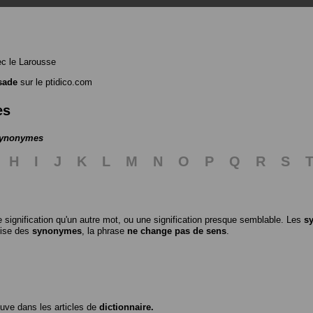
c le Larousse
sade
sur le ptidico.com
es
 synonymes
H
I
J
K
L
M
N
O
P
Q
R
S
 signification qu'un autre mot, ou une signification presque semblable. Les
s
ilise des
synonymes
, la phrase
ne change pas de sens
.
ouve dans les articles de
dictionnaire.