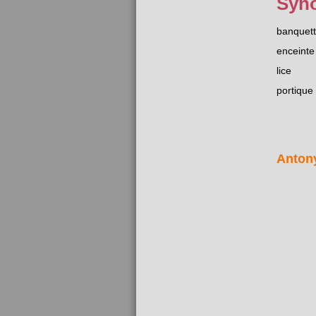
Syn
banquet
enceinte
lice
portique
Anton