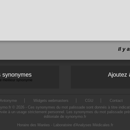
Il y
es synonymes
Ajoutez 
 le meilleur synonyme
Antonyme
Widgets webmasters
CGU
Contact
.fr © 2026 - Ces synonymes du mot palissade sont donnés à titre indicatif. 
rvée à un usage strictement personnel. Les synonymes du mot palissade prése
éditoriale de synonymo.fr
Horaire des Marées
-
Laboratoire d'Analyses Médicales.fr