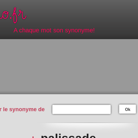
A chaque mot son synonyme!
r le synonyme de
Ok