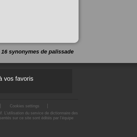
 a 16 synonymes de
palissade
à vos favoris
Cookies settings
L'utilisation du service de dictionnaire des
ntés sur ce site sont édités par l’équipe