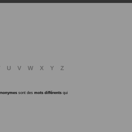
T
U
V
W
X
Y
Z
ynonymes
sont des
mots différents
qui