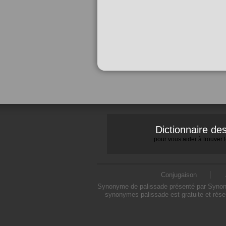
Dictionnaire d
pour vous aider à trouver
Conjugaison
Synonyme de palissade présenté par Synonymo
synonymes palissade est gratuite et rése