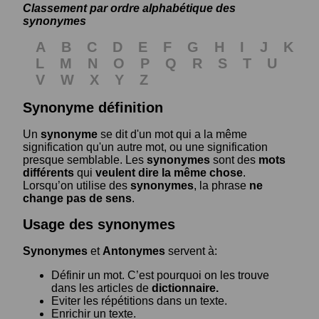
Classement par ordre alphabétique des
synonymes
A
B
C
D
E
F
G
H
I
J
K
L
M
N
O
P
Q
R
S
T
U
V
W
X
Y
Z
Synonyme définition
Un
synonyme
se dit d'un mot qui a la même
signification qu'un autre mot, ou une signification
presque semblable. Les
synonymes
sont des
mots
différents
qui
veulent dire la même chose
.
Lorsqu’on utilise des
synonymes
, la phrase
ne
change pas de sens
.
Usage des synonymes
Synonymes
et
Antonymes
servent à:
Définir un mot. C’est pourquoi on les trouve
dans les articles de
dictionnaire.
Eviter les répétitions dans un texte.
Enrichir un texte.