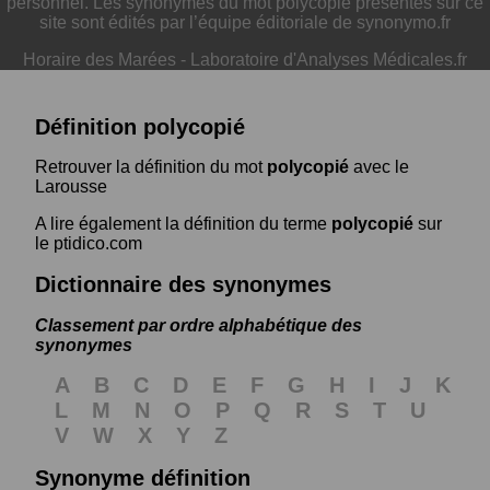
personnel. Les synonymes du mot polycopié présentés sur ce
site sont édités par l’équipe éditoriale de synonymo.fr
Horaire des Marées
-
Laboratoire d'Analyses Médicales.fr
Définition polycopié
Retrouver la définition du mot
polycopié
avec le
Larousse
A lire également la définition du terme
polycopié
sur
le ptidico.com
Dictionnaire des synonymes
Classement par ordre alphabétique des
synonymes
A
B
C
D
E
F
G
H
I
J
K
L
M
N
O
P
Q
R
S
T
U
V
W
X
Y
Z
Synonyme définition