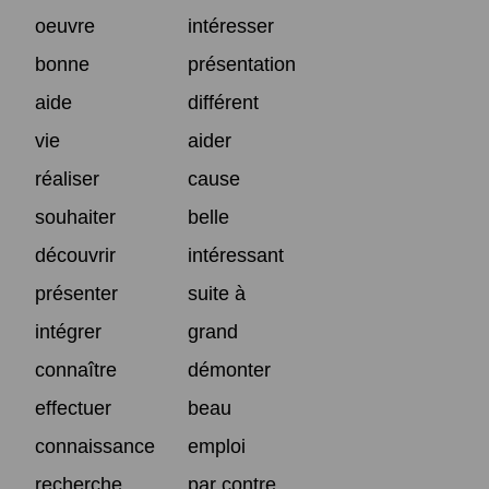
oeuvre
intéresser
bonne
présentation
aide
différent
vie
aider
réaliser
cause
souhaiter
belle
découvrir
intéressant
présenter
suite à
intégrer
grand
connaître
démonter
effectuer
beau
connaissance
emploi
recherche
par contre