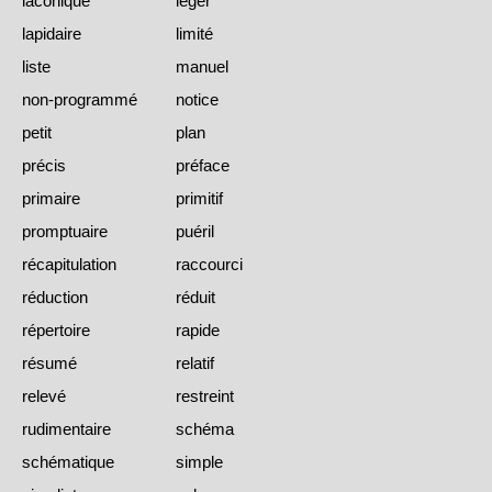
laconique
léger
lapidaire
limité
liste
manuel
non-programmé
notice
petit
plan
précis
préface
primaire
primitif
promptuaire
puéril
récapitulation
raccourci
réduction
réduit
répertoire
rapide
résumé
relatif
relevé
restreint
rudimentaire
schéma
schématique
simple