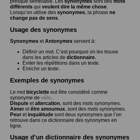
presque semblable. Les
synonymes
sont des
mots
différents
qui
veulent dire la même chose
.
Lorsqu’on utilise des
synonymes
, la phrase
ne
change pas de sens
.
Usage des synonymes
Synonymes
et
Antonymes
servent à:
Définir un mot. C’est pourquoi on les trouve
dans les articles de
dictionnaire.
Eviter les répétitions dans un texte.
Enrichir un texte.
Exemples de synonymes
Le mot
bicyclette
eut être considéré comme
synonyme de
vélo
.
Dispute
et
altercation
, sont des mots synonymes.
Aimer
et
être amoureux
, sont des mots synonymes.
Peur
et
inquiétude
sont deux synonymes que l’on
retrouve dans ce dictionnaire des synonymes en
ligne.
Usage d’un dictionnaire des synonymes