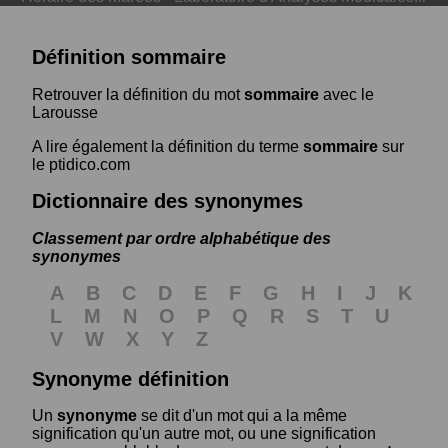
Définition sommaire
Retrouver la définition du mot
sommaire
avec le
Larousse
A lire également la définition du terme
sommaire
sur
le ptidico.com
Dictionnaire des synonymes
Classement par ordre alphabétique des
synonymes
A
B
C
D
E
F
G
H
I
J
K
L
M
N
O
P
Q
R
S
T
U
V
W
X
Y
Z
Synonyme définition
Un
synonyme
se dit d'un mot qui a la même
signification qu'un autre mot, ou une signification