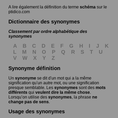
A lire également la définition du terme
schéma
sur le
ptidico.com
Dictionnaire des synonymes
Classement par ordre alphabétique des
synonymes
A
B
C
D
E
F
G
H
I
J
K
L
M
N
O
P
Q
R
S
T
U
V
W
X
Y
Z
Synonyme définition
Un
synonyme
se dit d'un mot qui a la même
signification qu'un autre mot, ou une signification
presque semblable. Les
synonymes
sont des
mots
différents
qui
veulent dire la même chose
.
Lorsqu’on utilise des
synonymes
, la phrase
ne
change pas de sens
.
Usage des synonymes