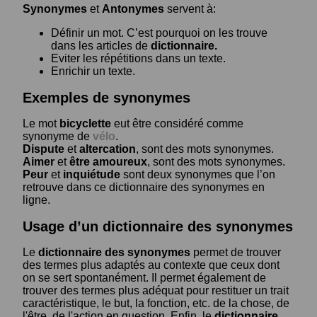
Synonymes
et
Antonymes
servent à:
Définir un mot. C’est pourquoi on les trouve
dans les articles de
dictionnaire.
Eviter les répétitions dans un texte.
Enrichir un texte.
Exemples de synonymes
Le mot
bicyclette
eut être considéré comme
synonyme de
vélo
.
Dispute
et
altercation
, sont des mots synonymes.
Aimer
et
être amoureux
, sont des mots synonymes.
Peur
et
inquiétude
sont deux synonymes que l’on
retrouve dans ce dictionnaire des synonymes en
ligne.
Usage d’un dictionnaire des synonymes
Le
dictionnaire des synonymes
permet de trouver
des termes plus adaptés au contexte que ceux dont
on se sert spontanément. Il permet également de
trouver des termes plus adéquat pour restituer un trait
caractéristique, le but, la fonction, etc. de la chose, de
l'être, de l'action en question. Enfin, le
dictionnaire