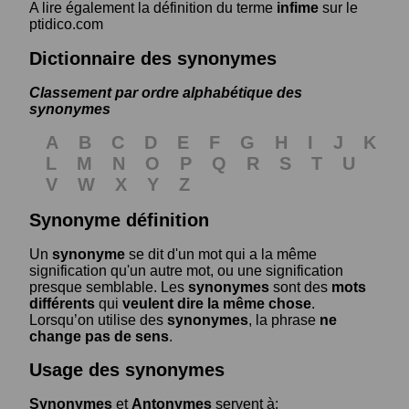
A lire également la définition du terme
infime
sur le
ptidico.com
Dictionnaire des synonymes
Classement par ordre alphabétique des
synonymes
A
B
C
D
E
F
G
H
I
J
K
L
M
N
O
P
Q
R
S
T
U
V
W
X
Y
Z
Synonyme définition
Un
synonyme
se dit d'un mot qui a la même
signification qu'un autre mot, ou une signification
presque semblable. Les
synonymes
sont des
mots
différents
qui
veulent dire la même chose
.
Lorsqu’on utilise des
synonymes
, la phrase
ne
change pas de sens
.
Usage des synonymes
Synonymes
et
Antonymes
servent à: