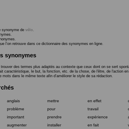
me synonyme de
vélo
.
onymes.
ynonymes.
 l’on retrouve dans ce dictionnaire des synonymes en ligne.
des synonymes
trouver des termes plus adaptés au contexte que ceux dont on se sert spont
t caractéristique, le but, la fonction, etc. de la chose, de l'être, de l'action e
e mots dans le même texte afin d’améliorer le style de sa rédaction.
rchés
anglais
mettre
en effet
problème
pour
travail
important
prendre
expérience
augmenter
installer
en fait