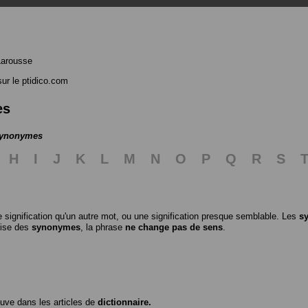
Larousse
ur le ptidico.com
es
 synonymes
H
I
J
K
L
M
N
O
P
Q
R
S
 signification qu'un autre mot, ou une signification presque semblable. Les
s
ilise des
synonymes
, la phrase
ne change pas de sens
.
ouve dans les articles de
dictionnaire.