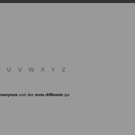
T
U
V
W
X
Y
Z
ynonymes
sont des
mots différents
qui