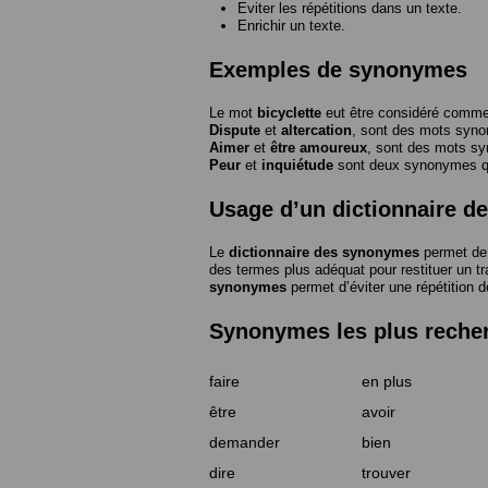
Eviter les répétitions dans un texte.
Enrichir un texte.
Exemples de synonymes
Le mot
bicyclette
eut être considéré com
Dispute
et
altercation
, sont des mots syn
Aimer
et
être amoureux
, sont des mots s
Peur
et
inquiétude
sont deux synonymes que
Usage d’un dictionnaire 
Le
dictionnaire des synonymes
permet de 
des termes plus adéquat pour restituer un trai
synonymes
permet d’éviter une répétition d
Synonymes les plus reche
faire
en plus
être
avoir
demander
bien
dire
trouver