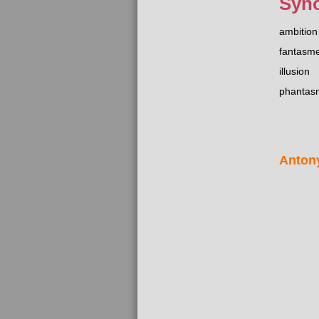
Syn
ambition
fantasm
illusion
phantas
Anton