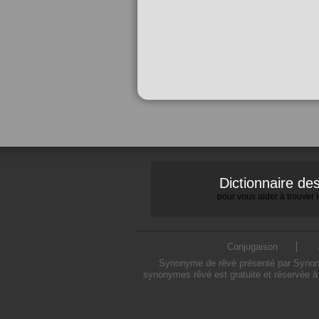
Dictionnaire d
pour vous aider à trouver
Conjugaison
Synonyme de rêvé présenté par Synonymo
synonymes rêvé est gratuite et réservée à