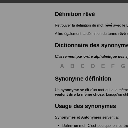
Définition rêvé
Retrouver la définition du mot
rêvé
avec le 
A lire également la définition du terme
rêvé
s
Dictionnaire des synonym
Classement par ordre alphabétique des
A
B
C
D
E
F
G
Synonyme définition
Un
synonyme
se dit d'un mot qui a la même
veulent dire la même chose
. Lorsqu’on ut
Usage des synonymes
Synonymes
et
Antonymes
servent à:
Définir un mot. C’est pourquoi on les tr