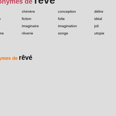
rêvé
onymes de
chimère
conception
délire
e
fiction
folie
idéal
imaginaire
imagination
joli
me
rêverie
songe
utopie
rêvé
ymes de