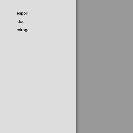
espoir
idée
mirage