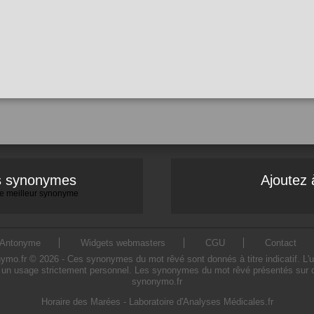
es synonymes
Ajoutez 
 le meilleur synonyme
Antonyme
Widgets webmasters
CGU
Contact
.fr © 2026 - Ces synonymes du mot rêvé sont donnés à titre indicatif. L'uti
 un usage strictement personnel. Les synonymes du mot rêvé présentés sur ce s
synonymo.fr
Horaire des Marées
-
Laboratoire d'Analyses Médicales.fr