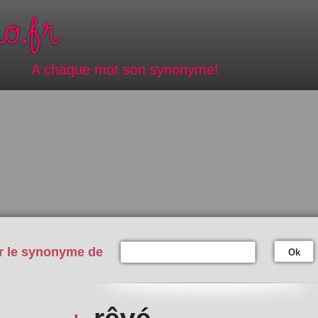
A chaque mot son synonyme!
r le synonyme de
Ok