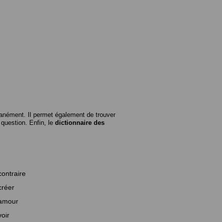
anément. Il permet également de trouver
n question. Enfin, le
dictionnaire des
contraire
créer
amour
voir