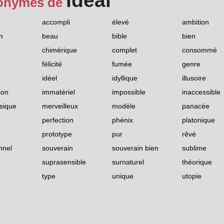
idéal
onymes de
accompli
élevé
ambition
n
beau
bible
bien
chimérique
complet
consommé
félicité
fumée
genre
idéel
idyllique
illusoire
ion
immatériel
impossible
inaccessible
sique
merveilleux
modèle
panacée
perfection
phénix
platonique
prototype
pur
rêvé
nnel
souverain
souverain bien
sublime
suprasensible
surnaturel
théorique
type
unique
utopie