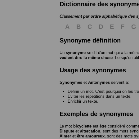
Dictionnaire des synonym
Classement par ordre alphabétique des
A
B
C
D
E
F
G
Synonyme définition
Un
synonyme
se dit d'un mot qui a la même
veulent dire la même chose
. Lorsqu’on ut
Usage des synonymes
Synonymes
et
Antonymes
servent à:
Définir un mot. C’est pourquoi on les tr
Eviter les répétitions dans un texte.
Enrichir un texte.
Exemples de synonymes
Le mot
bicyclette
eut être considéré com
Dispute
et
altercation
, sont des mots syn
Aimer
et
être amoureux
, sont des mots s