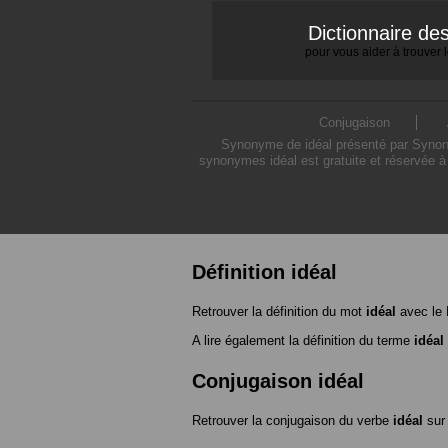
Dictionnaire d
pour vous aider à trouver
Conjugaison
Synonyme de idéal présenté par Synonym
synonymes idéal est gratuite et réservée à
Définition idéal
Retrouver la définition du mot
idéal
avec le 
A lire également la définition du terme
idéal
Conjugaison idéal
Retrouver la conjugaison du verbe
idéal
su