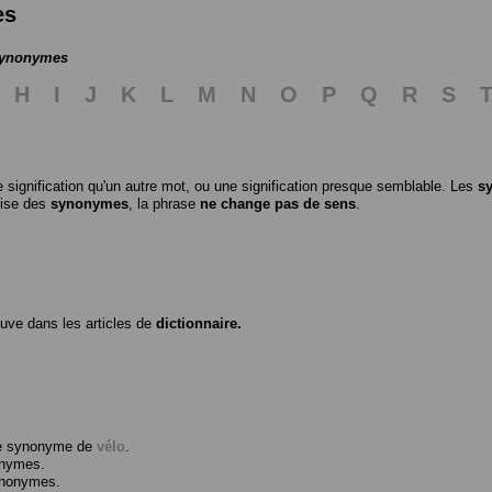
es
 synonymes
H
I
J
K
L
M
N
O
P
Q
R
S
 signification qu'un autre mot, ou une signification presque semblable. Les
s
ilise des
synonymes
, la phrase
ne change pas de sens
.
ouve dans les articles de
dictionnaire.
me synonyme de
vélo
.
onymes.
ynonymes.