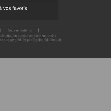
à vos favoris
Cookies settings
lisation du service de dictionnaire des
site sont édités par l’équipe éditoriale de