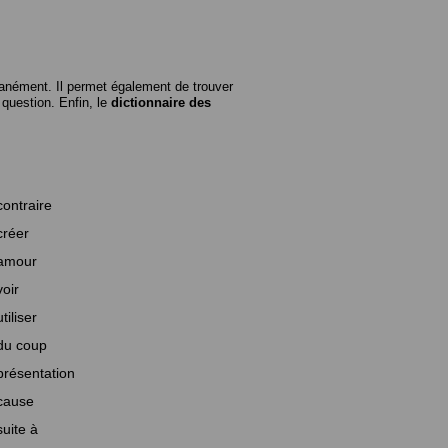
anément. Il permet également de trouver
n question. Enfin, le
dictionnaire des
contraire
créer
amour
voir
utiliser
du coup
présentation
cause
suite à