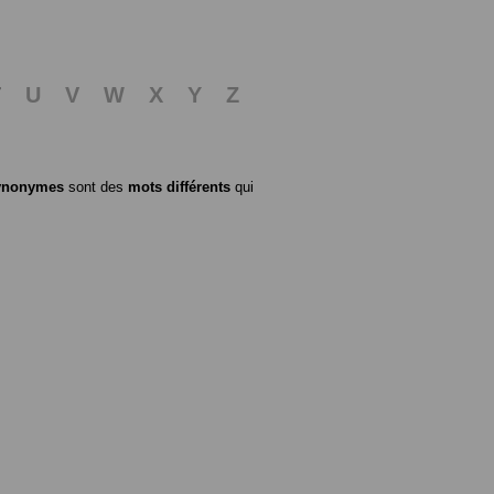
T
U
V
W
X
Y
Z
ynonymes
sont des
mots différents
qui