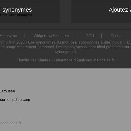
es synonymes
Ajoutez 
 le meilleur synonyme
Antonyme
Widgets webmasters
CGU
Contact
o.fr © 2026 - Ces synonymes du mot idéal sont donnés à titre indicatif. L'uti
 un usage strictement personnel. Les synonymes du mot idéal présentés sur ce 
synonymo.fr
Horaire des Marées
-
Laboratoire d'Analyses Médicales.fr
Larousse
sur le ptidico.com
r
conjugons.fr