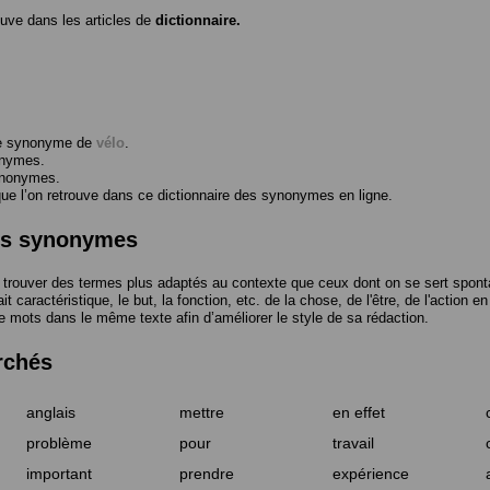
ouve dans les articles de
dictionnaire.
me synonyme de
vélo
.
onymes.
ynonymes.
 l’on retrouve dans ce dictionnaire des synonymes en ligne.
des synonymes
trouver des termes plus adaptés au contexte que ceux dont on se sert spont
t caractéristique, le but, la fonction, etc. de la chose, de l'être, de l'action e
e mots dans le même texte afin d’améliorer le style de sa rédaction.
rchés
anglais
mettre
en effet
problème
pour
travail
important
prendre
expérience