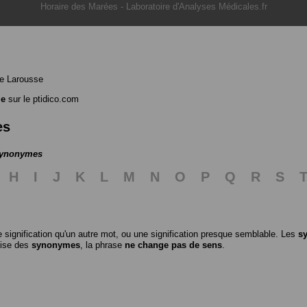
Horaire des Marées
-
Laboratoire d'Analyses Médicales.fr
e Larousse
ie
sur le ptidico.com
es
 synonymes
H
I
J
K
L
M
N
O
P
Q
R
S
 signification qu'un autre mot, ou une signification presque semblable. Les
s
ilise des
synonymes
, la phrase
ne change pas de sens
.