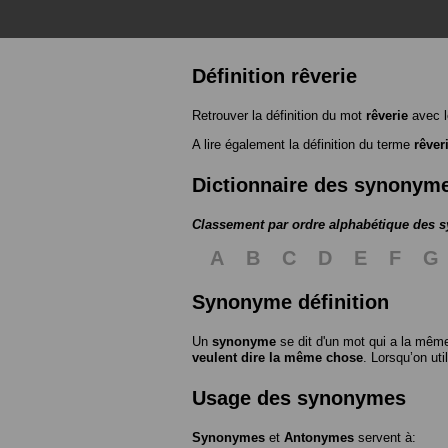
Définition rêverie
Retrouver la définition du mot
rêverie
avec l
A lire également la définition du terme
rêver
Dictionnaire des synonym
Classement par ordre alphabétique des
A
B
C
D
E
F
G
Synonyme définition
Un
synonyme
se dit d'un mot qui a la même
veulent dire la même chose
. Lorsqu’on ut
Usage des synonymes
Synonymes
et
Antonymes
servent à: