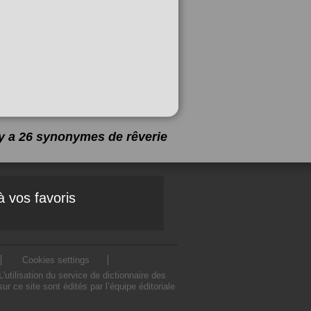
l y a 26 synonymes de
rêverie
à vos favoris
Cookies settings
tilisation du service de dictionnaire des
 ce site sont édités par l’équipe éditoriale