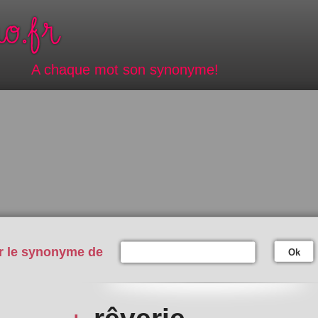
A chaque mot son synonyme!
r le synonyme de
Ok