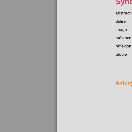
Syn
abstract
délire
image
mélancol
réflexion
utopie
Anton