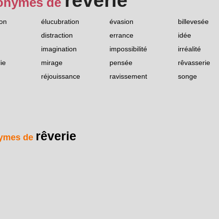
rêverie
onymes de
ion
élucubration
évasion
billevesée
distraction
errance
idée
imagination
impossibilité
irréalité
ie
mirage
pensée
rêvasserie
réjouissance
ravissement
songe
rêverie
ymes de