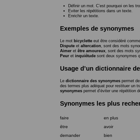
Définir un mot. C’est pourquoi on les tr
Eviter les répétitions dans un texte.
Enrichir un texte.
Exemples de synonymes
Le mot
bicyclette
eut être considéré com
Dispute
et
altercation
, sont des mots syn
Aimer
et
être amoureux
, sont des mots s
Peur
et
inquiétude
sont deux synonymes que
Usage d’un dictionnaire 
Le
dictionnaire des synonymes
permet de 
des termes plus adéquat pour restituer un trai
synonymes
permet d’éviter une répétition d
Synonymes les plus reche
faire
en plus
être
avoir
demander
bien