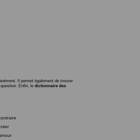
anément. Il permet également de trouver
n question. Enfin, le
dictionnaire des
contraire
créer
amour