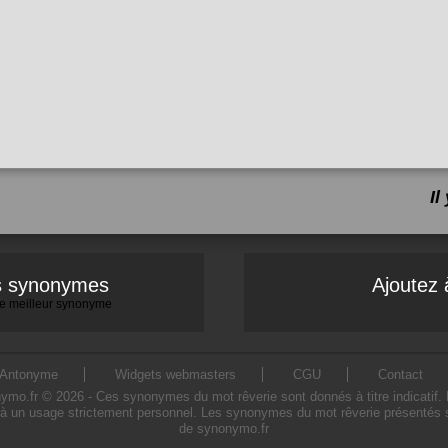
I
es synonymes
Ajoutez 
 le meilleur synonyme
Antonyme
Widgets webmasters
CGU
Contact
o.fr © 2026 - Ces synonymes du mot rêverie sont donnés à titre indicatif. L'u
à un usage strictement personnel. Les synonymes du mot rêverie présentés sur
de synonymo.fr