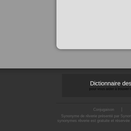
Dictionnaire d
pour vous aider à trouver
Conjugaison
Synonyme de rêverie présenté par Synonym
synonymes rêverie est gratuite et réservée 