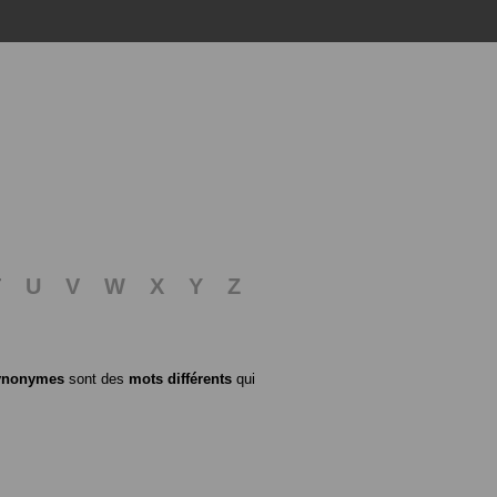
T
U
V
W
X
Y
Z
ynonymes
sont des
mots différents
qui