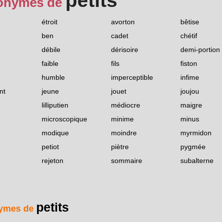
petits
onymes de
étroit
avorton
bêtise
ben
cadet
chétif
débile
dérisoire
demi-portion
faible
fils
fiston
humble
imperceptible
infime
nt
jeune
jouet
joujou
lilliputien
médiocre
maigre
microscopique
minime
minus
modique
moindre
myrmidon
petiot
piètre
pygmée
rejeton
sommaire
subalterne
petits
ymes de