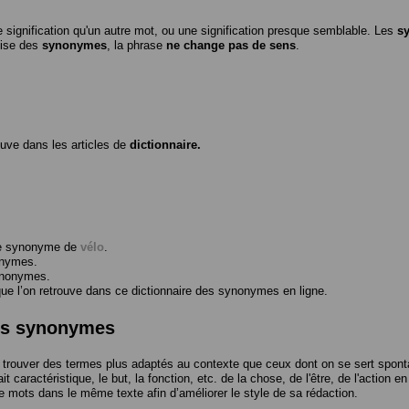
 signification qu'un autre mot, ou une signification presque semblable. Les
s
ilise des
synonymes
, la phrase
ne change pas de sens
.
ouve dans les articles de
dictionnaire.
me synonyme de
vélo
.
onymes.
ynonymes.
 l’on retrouve dans ce dictionnaire des synonymes en ligne.
des synonymes
trouver des termes plus adaptés au contexte que ceux dont on se sert spont
t caractéristique, le but, la fonction, etc. de la chose, de l'être, de l'action e
e mots dans le même texte afin d’améliorer le style de sa rédaction.