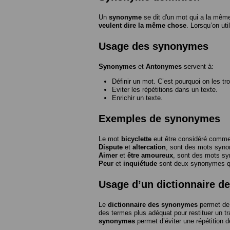
Un
synonyme
se dit d'un mot qui a la même
veulent dire la même chose
. Lorsqu’on ut
Usage des synonymes
Synonymes
et
Antonymes
servent à:
Définir un mot. C’est pourquoi on les tr
Eviter les répétitions dans un texte.
Enrichir un texte.
Exemples de synonymes
Le mot
bicyclette
eut être considéré com
Dispute
et
altercation
, sont des mots syn
Aimer
et
être amoureux
, sont des mots s
Peur
et
inquiétude
sont deux synonymes que
Usage d’un dictionnaire 
Le
dictionnaire des synonymes
permet de 
des termes plus adéquat pour restituer un trai
synonymes
permet d’éviter une répétition d