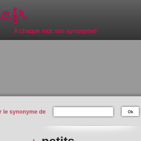
A chaque mot son synonyme!
r le synonyme de
Ok