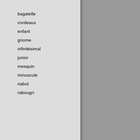
bagatelle
cordeaux
enfant
gnome
infinitésimal
junior
mesquin
minuscule
nabot
rabougri