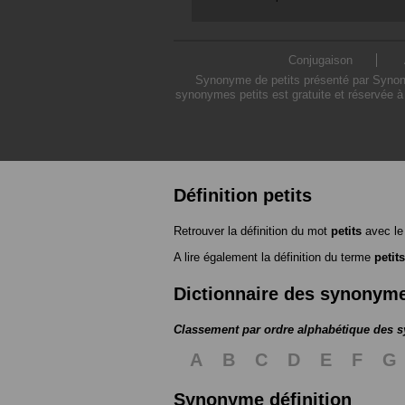
Conjugaison
Synonyme de petits présenté par Synonym
synonymes petits est gratuite et réservée à
Définition petits
Retrouver la définition du mot
petits
avec le
A lire également la définition du terme
petits
Dictionnaire des synonym
Classement par ordre alphabétique des
A
B
C
D
E
F
G
Synonyme définition