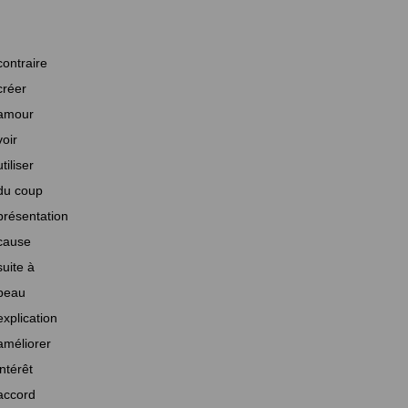
contraire
créer
amour
voir
utiliser
du coup
présentation
cause
suite à
beau
explication
améliorer
intérêt
accord