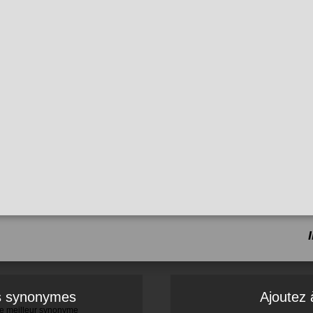
es synonymes
Ajoutez 
 le meilleur synonyme