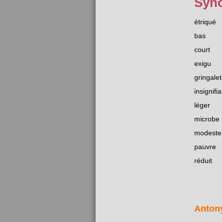
Syn
étriqué
bas
court
exigu
gringalet
insignifia
léger
microbe
modeste
pauvre
réduit
Anton