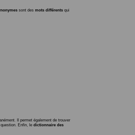
ynonymes
sont des
mots différents
qui
anément. Il permet également de trouver
n question. Enfin, le
dictionnaire des