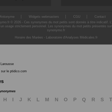
Antonyme
Widgets webmasters
CGU
Contact
o.fr © 2026 - Ces synonymes du mot petits sont donnés à titre indicatif. L'ut
 un usage strictement personnel. Les synonymes du mot petits présentés sur ce
synonymo.fr
Horaire des Marées
-
Laboratoire d'Analyses Médicales.fr
 Larousse
sur le ptidico.com
es
 synonymes
H
I
J
K
L
M
N
O
P
Q
R
S