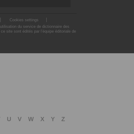
Cookies settings
ilisation du service de dictionnaire des
 site sont édités par l’équipe éditoriale de
T
U
V
W
X
Y
Z