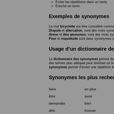
Eviter les répétitions dans un texte.
Enrichir un texte.
Exemples de synonymes
Le mot
bicyclette
eut être considéré com
Dispute
et
altercation
, sont des mots syn
Aimer
et
être amoureux
, sont des mots s
Peur
et
inquiétude
sont deux synonymes que
Usage d’un dictionnaire 
Le
dictionnaire des synonymes
permet de 
des termes plus adéquat pour restituer un trai
synonymes
permet d’éviter une répétition d
Synonymes les plus reche
faire
en plus
être
avoir
demander
bien
dire
trouver