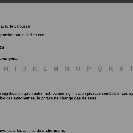
avec le Larousse
portion
sur le ptidico.com
es
 synonymes
H
I
J
K
L
M
N
O
P
Q
R
S
 signification qu'un autre mot, ou une signification presque semblable. Les
s
ilise des
synonymes
, la phrase
ne change pas de sens
.
ouve dans les articles de
dictionnaire.