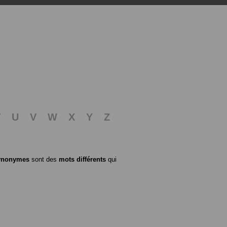
T
U
V
W
X
Y
Z
ynonymes
sont des
mots différents
qui