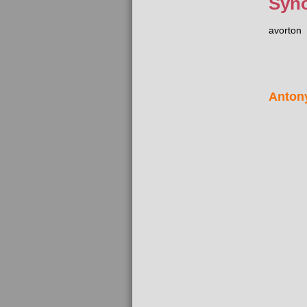
Syn
avorton
Anton