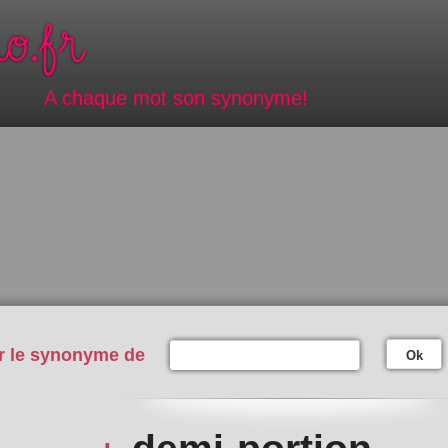
A chaque mot son synonyme!
r le synonyme de
Ok