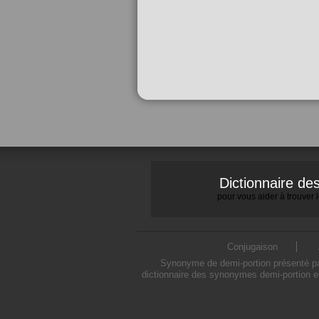
Dictionnaire d
pour vous aider à trouver
Conjugaison
Synonyme de demi-portion présenté par
dictionnaire des synonymes demi-portion e