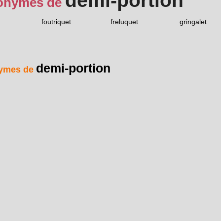
demi-portion
onymes de
foutriquet
freluquet
gringalet
demi-portion
ymes de