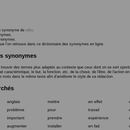
me synonyme de
vélo
.
onymes.
ynonymes.
 l’on retrouve dans ce dictionnaire des synonymes en ligne.
des synonymes
trouver des termes plus adaptés au contexte que ceux dont on se sert spont
t caractéristique, le but, la fonction, etc. de la chose, de l'être, de l'action e
e mots dans le même texte afin d’améliorer le style de sa rédaction.
rchés
anglais
mettre
en effet
problème
pour
travail
important
prendre
expérience
augmenter
installer
en fait