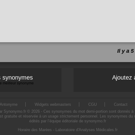
Il y a
es synonymes
Ajoutez 
 le meilleur synonyme
Antonyme
Widgets webmasters
CGU
Contact
 Synonymo.fr © 2026 - Ces synonymes du mot demi-portion sont donnés à titre 
st gratuite et réservée à un usage strictement personnel. Les synonymes du m
édités par l’équipe éditoriale de synonymo.fr
Horaire des Marées
-
Laboratoire d'Analyses Médicales.fr