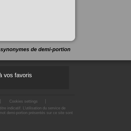
 5 synonymes de
demi-portion
à vos favoris
Cookies settings
indicatif. L'utilisation du service de
ot demi-portion présentés sur ce site sont