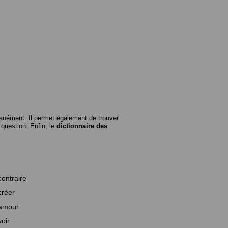
anément. Il permet également de trouver
n question. Enfin, le
dictionnaire des
contraire
créer
amour
voir