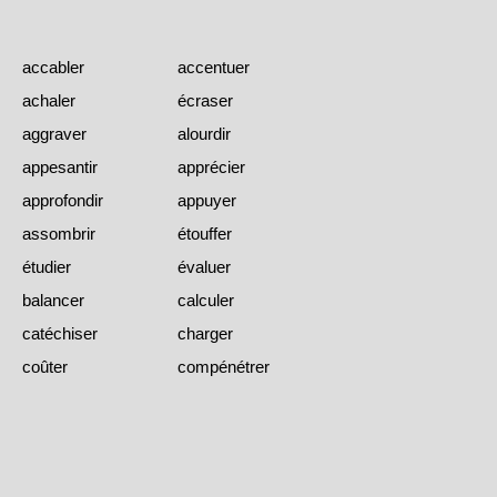
accabler
accentuer
achaler
écraser
aggraver
alourdir
appesantir
apprécier
approfondir
appuyer
assombrir
étouffer
étudier
évaluer
balancer
calculer
catéchiser
charger
coûter
compénétrer