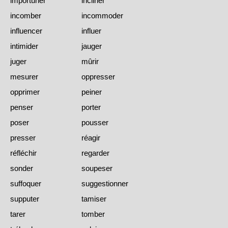
importuner
incliner
incomber
incommoder
influencer
influer
intimider
jauger
juger
mûrir
mesurer
oppresser
opprimer
peiner
penser
porter
poser
pousser
presser
réagir
réfléchir
regarder
sonder
soupeser
suffoquer
suggestionner
supputer
tamiser
tarer
tomber