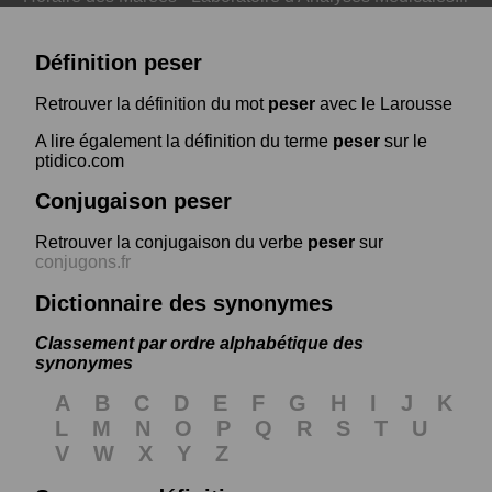
Définition peser
Retrouver la définition du mot
peser
avec le Larousse
A lire également la définition du terme
peser
sur le
ptidico.com
Conjugaison peser
Retrouver la conjugaison du verbe
peser
sur
conjugons.fr
Dictionnaire des synonymes
Classement par ordre alphabétique des
synonymes
A
B
C
D
E
F
G
H
I
J
K
L
M
N
O
P
Q
R
S
T
U
V
W
X
Y
Z