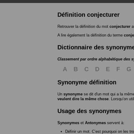
Définition conjecturer
Retrouver la définition du mot
conjecturer
a
A lire également la définition du terme
conje
Dictionnaire des synonym
Classement par ordre alphabétique des
A
B
C
D
E
F
G
Synonyme définition
Un
synonyme
se dit d'un mot qui a la même
veulent dire la même chose
. Lorsqu’on ut
Usage des synonymes
Synonymes
et
Antonymes
servent à:
Définir un mot. C’est pourquoi on les tr