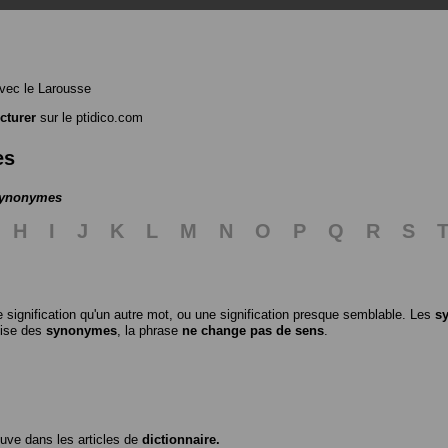
vec le Larousse
cturer
sur le ptidico.com
es
 synonymes
H
I
J
K
L
M
N
O
P
Q
R
S
 signification qu'un autre mot, ou une signification presque semblable. Les
s
ilise des
synonymes
, la phrase
ne change pas de sens
.
ouve dans les articles de
dictionnaire.