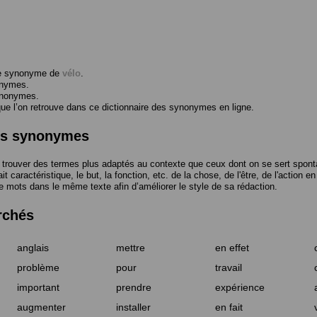
me synonyme de
vélo
.
onymes.
ynonymes.
 l’on retrouve dans ce dictionnaire des synonymes en ligne.
des synonymes
trouver des termes plus adaptés au contexte que ceux dont on se sert spont
t caractéristique, le but, la fonction, etc. de la chose, de l'être, de l'action e
e mots dans le même texte afin d’améliorer le style de sa rédaction.
rchés
anglais
mettre
en effet
problème
pour
travail
important
prendre
expérience
augmenter
installer
en fait