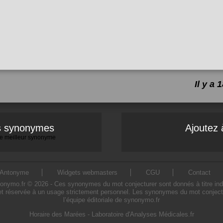
Il y a
es synonymes
Ajoutez 
 le meilleur synonyme
Antonyme
Widgets webmasters
CGU
Contact
ymo.fr © 2026 - Ces synonymes du mot conjecturer sont donnés à titre indicati
et réservée à un usage strictement personnel. Les synonymes du mot conjectur
l’équipe éditoriale de synonymo.fr
Horaire des Marées
-
Laboratoire d'Analyses Médicales.fr