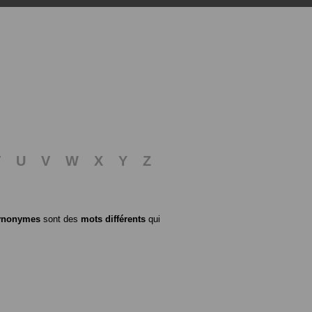
T
U
V
W
X
Y
Z
ynonymes
sont des
mots différents
qui