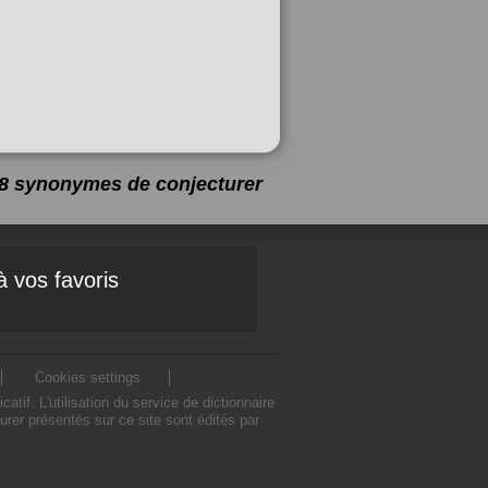
 18 synonymes de
conjecturer
à vos favoris
Cookies settings
f. L'utilisation du service de dictionnaire
er présentés sur ce site sont édités par