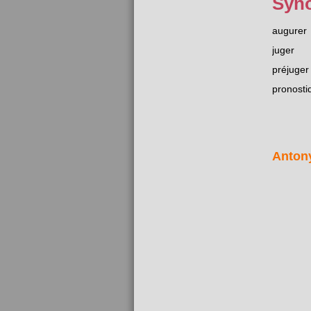
Syn
augurer
juger
préjuger
pronosti
Anton