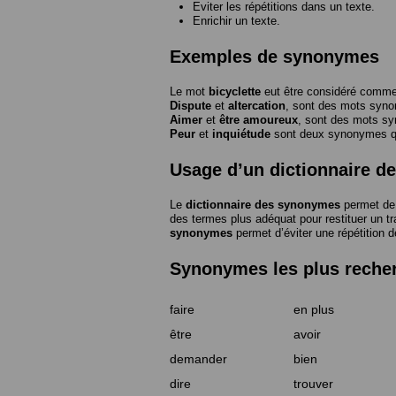
Eviter les répétitions dans un texte.
Enrichir un texte.
Exemples de synonymes
Le mot
bicyclette
eut être considéré com
Dispute
et
altercation
, sont des mots syn
Aimer
et
être amoureux
, sont des mots s
Peur
et
inquiétude
sont deux synonymes que
Usage d’un dictionnaire 
Le
dictionnaire des synonymes
permet de 
des termes plus adéquat pour restituer un trai
synonymes
permet d’éviter une répétition d
Synonymes les plus reche
faire
en plus
être
avoir
demander
bien
dire
trouver