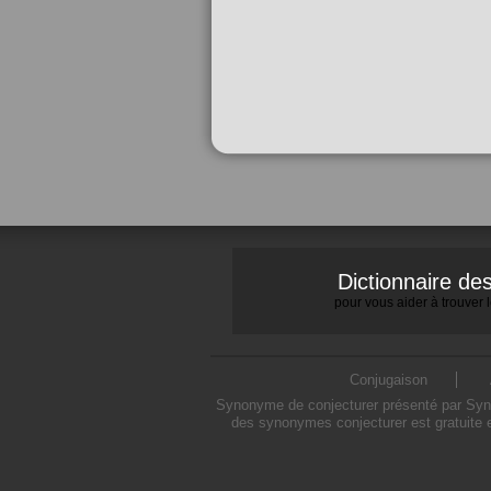
Dictionnaire d
pour vous aider à trouver
Conjugaison
Synonyme de conjecturer présenté par Synon
des synonymes conjecturer est gratuite 