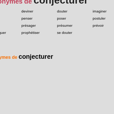
conjecturer
onymes de
deviner
douter
imaginer
penser
poser
postuler
présager
présumer
prévoir
quer
prophétiser
se douter
conjecturer
ymes de