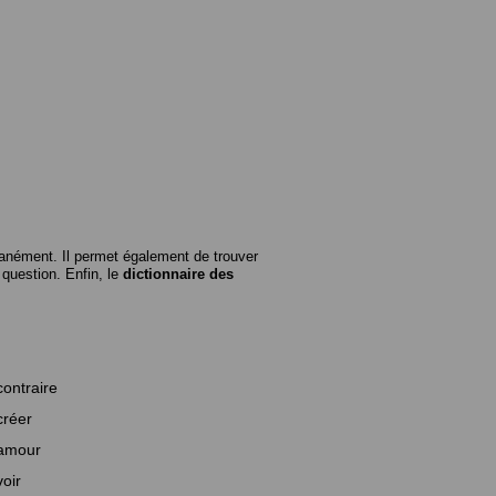
anément. Il permet également de trouver
n question. Enfin, le
dictionnaire des
contraire
créer
amour
voir