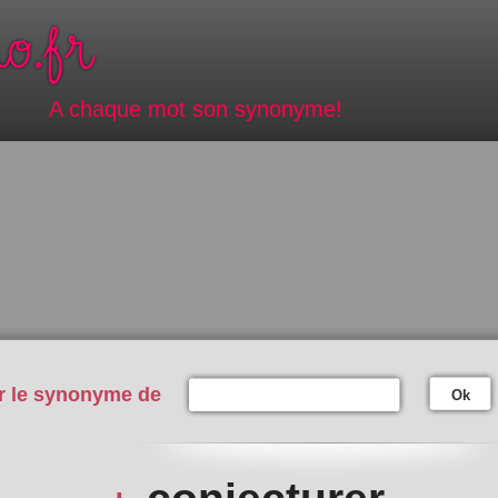
A chaque mot son synonyme!
r le synonyme de
Ok