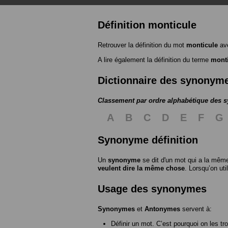
Définition monticule
Retrouver la définition du mot
monticule
ave
A lire également la définition du terme
mont
Dictionnaire des synonym
Classement par ordre alphabétique des
A
B
C
D
E
F
G
Synonyme définition
Un
synonyme
se dit d'un mot qui a la même
veulent dire la même chose
. Lorsqu’on ut
Usage des synonymes
Synonymes
et
Antonymes
servent à:
Définir un mot. C’est pourquoi on les tr