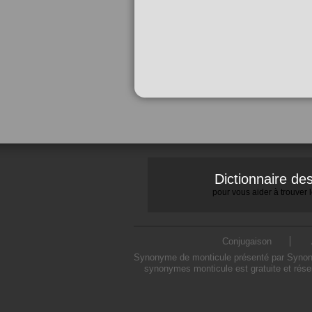
Dictionnaire d
pour vous aider à trouver
Conjugaison
Synonyme de monticule présenté par Synonymo
synonymes monticule est gratuite et rése