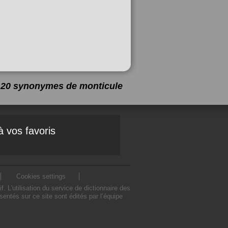
 a 20 synonymes de
monticule
à vos favoris
Cookies settings
L'utilisation du service de dictionnaire des
ntés sur ce site sont édités par l’équipe