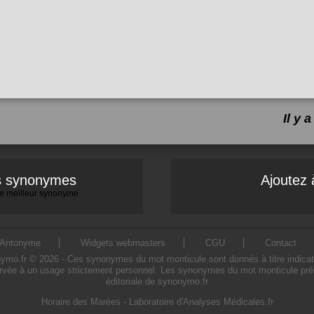
Il y
es synonymes
Ajoutez 
 le meilleur synonyme
Antonyme
Widgets webmasters
CGU
Contact
.fr © 2026 - Ces synonymes du mot monticule sont donnés à titre indicatif. 
rvée à un usage strictement personnel. Les synonymes du mot monticule prése
éditoriale de synonymo.fr
Horaire des Marées
-
Laboratoire d'Analyses Médicales.fr