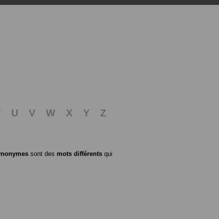
T
U
V
W
X
Y
Z
ynonymes
sont des
mots différents
qui