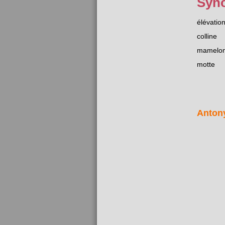
Syn
élévatio
colline
mamelo
motte
Anton