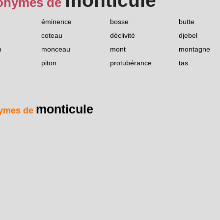
monticule
onymes de
n
éminence
bosse
butte
coteau
déclivité
djebel
n
monceau
mont
montagne
piton
protubérance
tas
monticule
ymes de