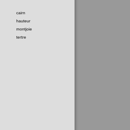
cairn
hauteur
montjoie
tertre