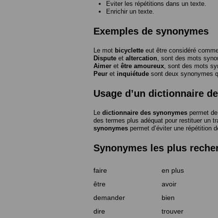
Eviter les répétitions dans un texte.
Enrichir un texte.
Exemples de synonymes
Le mot
bicyclette
eut être considéré com
Dispute
et
altercation
, sont des mots syn
Aimer
et
être amoureux
, sont des mots s
Peur
et
inquiétude
sont deux synonymes que
Usage d’un dictionnaire 
Le
dictionnaire des synonymes
permet de 
des termes plus adéquat pour restituer un trai
synonymes
permet d’éviter une répétition d
Synonymes les plus reche
faire
en plus
être
avoir
demander
bien
dire
trouver