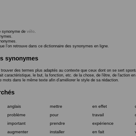
me synonyme de
vélo
.
onymes.
ynonymes.
 l’on retrouve dans ce dictionnaire des synonymes en ligne.
des synonymes
trouver des termes plus adaptés au contexte que ceux dont on se sert spont
t caractéristique, le but, la fonction, etc. de la chose, de l'être, de l'action e
e mots dans le même texte afin d’améliorer le style de sa rédaction.
rchés
anglais
mettre
en effet
problème
pour
travail
important
prendre
expérience
augmenter
installer
en fait