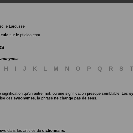
c le Larousse
icule
sur le ptidico.com
es
 synonymes
H
I
J
K
L
M
N
O
P
Q
R
S
 signification qu'un autre mot, ou une signification presque semblable. Les
s
ilise des
synonymes
, la phrase
ne change pas de sens
.
ouve dans les articles de
dictionnaire.