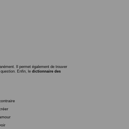
anément. Il permet également de trouver
n question. Enfin, le
dictionnaire des
contraire
créer
amour
voir