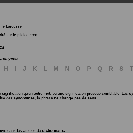
 le Larousse
vité
sur le ptidico.com
es
 synonymes
H
I
J
K
L
M
N
O
P
Q
R
S
 signification qu'un autre mot, ou une signification presque semblable. Les
s
ilise des
synonymes
, la phrase
ne change pas de sens
.
ouve dans les articles de
dictionnaire.