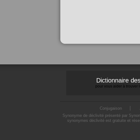
Dictionnaire d
pour vous aider à trouver
Conjugaison
Synonyme de déclivité présenté par Synonym
synonymes déclivité est gratuite et rés