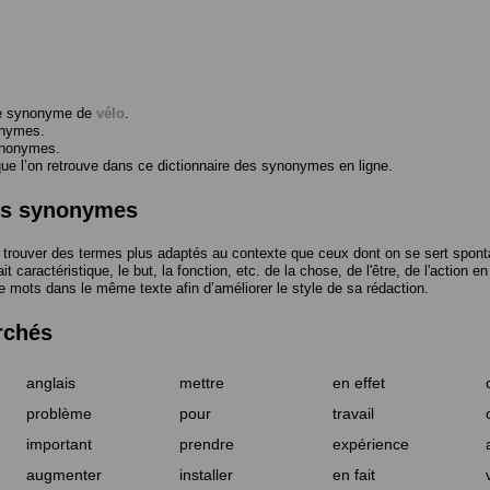
me synonyme de
vélo
.
onymes.
ynonymes.
 l’on retrouve dans ce dictionnaire des synonymes en ligne.
des synonymes
trouver des termes plus adaptés au contexte que ceux dont on se sert spont
t caractéristique, le but, la fonction, etc. de la chose, de l'être, de l'action e
e mots dans le même texte afin d’améliorer le style de sa rédaction.
rchés
anglais
mettre
en effet
problème
pour
travail
important
prendre
expérience
augmenter
installer
en fait