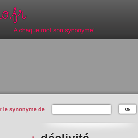
A chaque mot son synonyme!
r le synonyme de
Ok