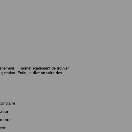
anément. Il permet également de trouver
n question. Enfin, le
dictionnaire des
contraire
créer
amour
voir