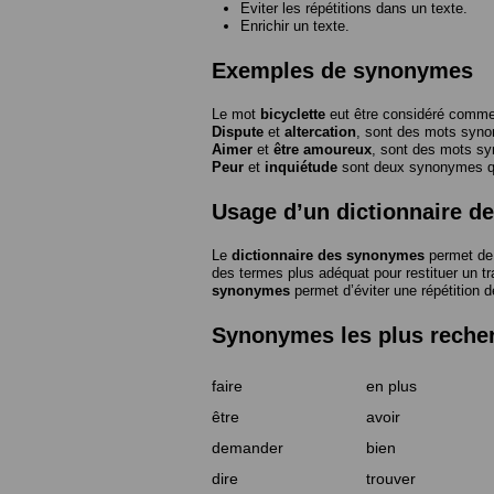
Eviter les répétitions dans un texte.
Enrichir un texte.
Exemples de synonymes
Le mot
bicyclette
eut être considéré com
Dispute
et
altercation
, sont des mots syn
Aimer
et
être amoureux
, sont des mots s
Peur
et
inquiétude
sont deux synonymes que
Usage d’un dictionnaire 
Le
dictionnaire des synonymes
permet de 
des termes plus adéquat pour restituer un trai
synonymes
permet d’éviter une répétition d
Synonymes les plus reche
faire
en plus
être
avoir
demander
bien
dire
trouver