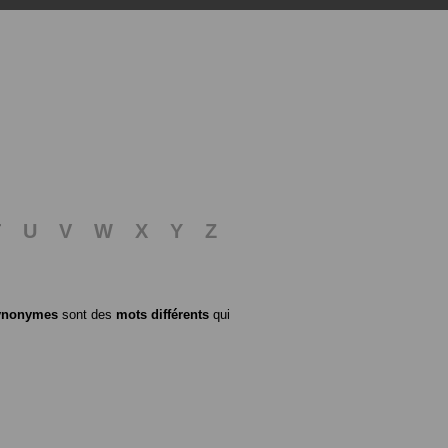
T
U
V
W
X
Y
Z
ynonymes
sont des
mots différents
qui