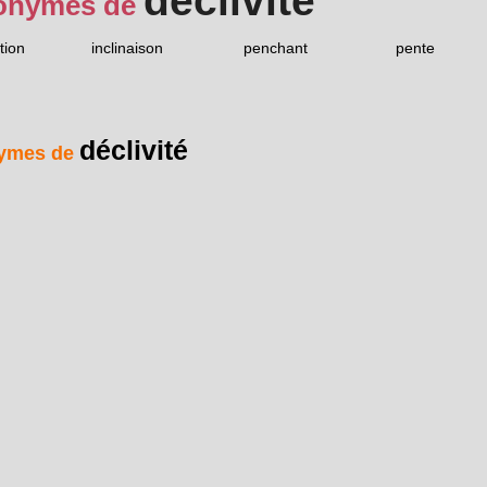
déclivité
onymes de
tion
inclinaison
penchant
pente
déclivité
ymes de