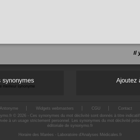
Il
es synonymes
Ajoutez 
 le meilleur synonyme
Antonyme
Widgets webmasters
CGU
Contact
o.fr © 2026 - Ces synonymes du mot déclivité sont donnés à titre indicatif. L
ervée à un usage strictement personnel. Les synonymes du mot déclivité présen
éditoriale de synonymo.fr
Horaire des Marées
-
Laboratoire d'Analyses Médicales.fr