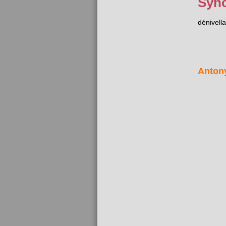
Syn
dénivella
Anton