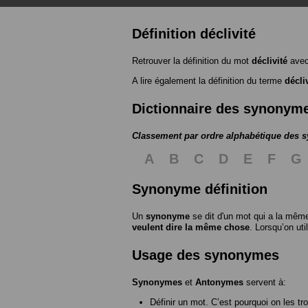
Définition déclivité
Retrouver la définition du mot
déclivité
avec
A lire également la définition du terme
décli
Dictionnaire des synonym
Classement par ordre alphabétique des
A
B
C
D
E
F
G
Synonyme définition
Un
synonyme
se dit d'un mot qui a la même
veulent dire la même chose
. Lorsqu’on ut
Usage des synonymes
Synonymes
et
Antonymes
servent à:
Définir un mot. C’est pourquoi on les tr