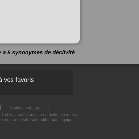
 y a 5 synonymes de
déclivité
à vos favoris
Cookies settings
'utilisation du service de dictionnaire des
tés sur ce site sont édités par l’équipe