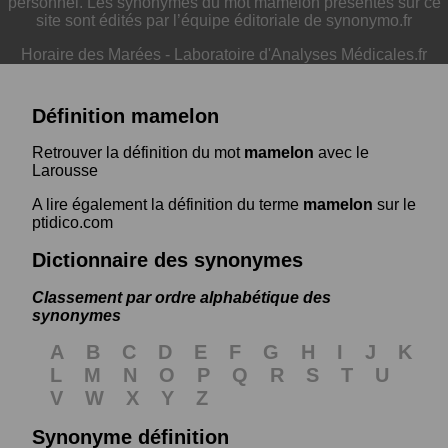
personnel. Les synonymes du mot mamelon présentés sur ce
site sont édités par l’équipe éditoriale de synonymo.fr
Horaire des Marées
-
Laboratoire d'Analyses Médicales.fr
Définition mamelon
Retrouver la définition du mot
mamelon
avec le
Larousse
A lire également la définition du terme
mamelon
sur le
ptidico.com
Dictionnaire des synonymes
Classement par ordre alphabétique des
synonymes
A
B
C
D
E
F
G
H
I
J
K
L
M
N
O
P
Q
R
S
T
U
V
W
X
Y
Z
Synonyme définition