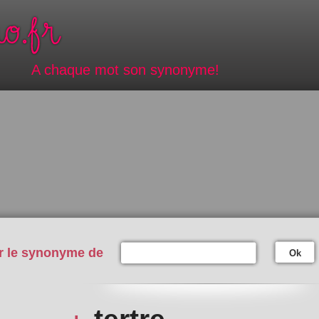
A chaque mot son synonyme!
r le synonyme de
Ok