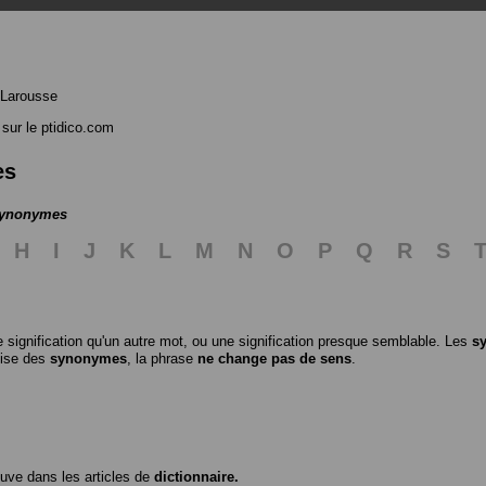
 Larousse
sur le ptidico.com
es
 synonymes
H
I
J
K
L
M
N
O
P
Q
R
S
 signification qu'un autre mot, ou une signification presque semblable. Les
s
ilise des
synonymes
, la phrase
ne change pas de sens
.
ouve dans les articles de
dictionnaire.