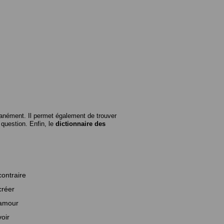
anément. Il permet également de trouver
n question. Enfin, le
dictionnaire des
contraire
créer
amour
voir