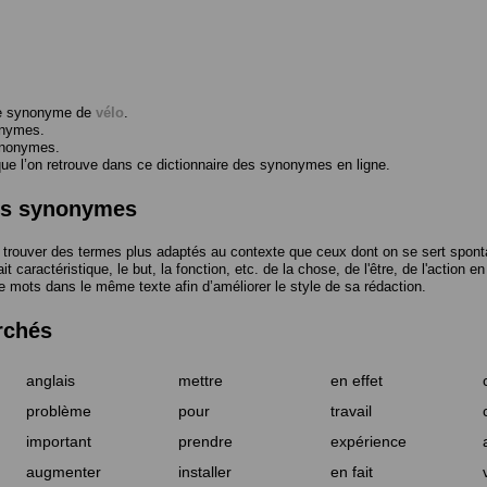
me synonyme de
vélo
.
onymes.
ynonymes.
 l’on retrouve dans ce dictionnaire des synonymes en ligne.
des synonymes
trouver des termes plus adaptés au contexte que ceux dont on se sert spont
t caractéristique, le but, la fonction, etc. de la chose, de l'être, de l'action e
e mots dans le même texte afin d’améliorer le style de sa rédaction.
rchés
anglais
mettre
en effet
problème
pour
travail
important
prendre
expérience
augmenter
installer
en fait