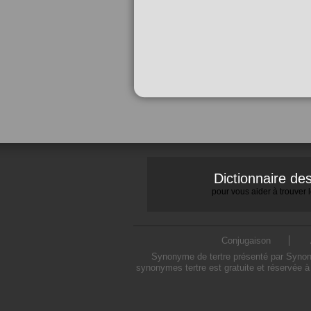
Dictionnaire d
pour vous aider à trouver
Conjugaison
Synonyme de tertre présenté par Synonym
synonymes tertre est gratuite et réservée à