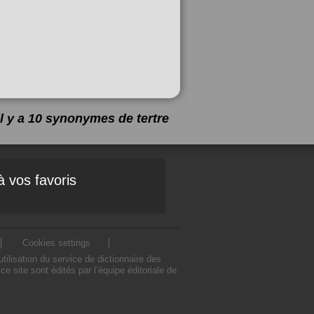
Il y a 10 synonymes de
tertre
à vos favoris
Cookies settings
ilisation du service de dictionnaire des
 site sont édités par l’équipe éditoriale de