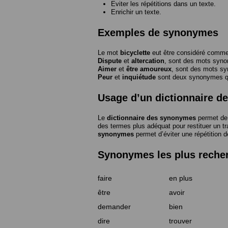
Eviter les répétitions dans un texte.
Enrichir un texte.
Exemples de synonymes
Le mot
bicyclette
eut être considéré com
Dispute
et
altercation
, sont des mots syn
Aimer
et
être amoureux
, sont des mots s
Peur
et
inquiétude
sont deux synonymes que
Usage d’un dictionnaire 
Le
dictionnaire des synonymes
permet de 
des termes plus adéquat pour restituer un trai
synonymes
permet d’éviter une répétition d
Synonymes les plus reche
faire
en plus
être
avoir
demander
bien
dire
trouver