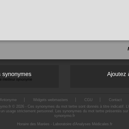
es synonymes
Ajoutez 
 le meilleur synonyme
Antonyme
Widgets webmasters
CGU
Contact
o.fr © 2026 - Ces synonymes du mot tertre sont donnés à titre indicatif. L'ut
 un usage strictement personnel. Les synonymes du mot tertre présentés sur ce
synonymo.fr
Horaire des Marées
-
Laboratoire d'Analyses Médicales.fr