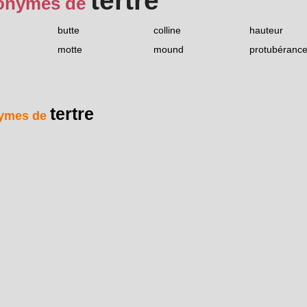
tertre
onymes de
n
butte
colline
hauteur
motte
mound
protubéranc
tertre
ymes de