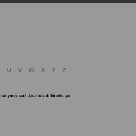
T
U
V
W
X
Y
Z
ynonymes
sont des
mots différents
qui