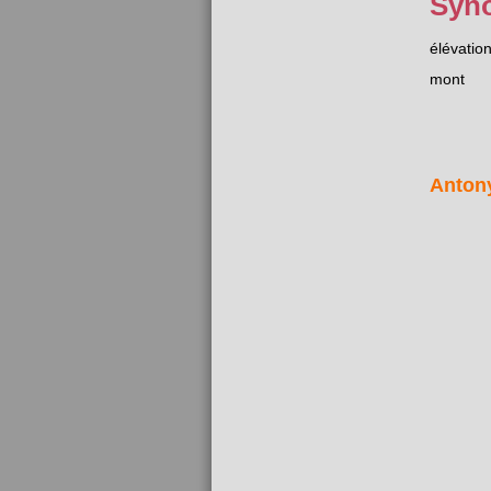
Syn
élévatio
mont
Anton