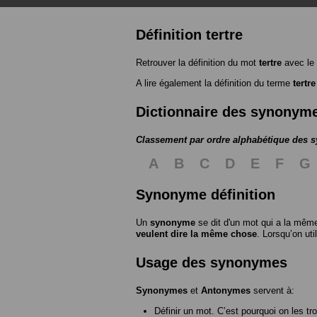
Définition tertre
Retrouver la définition du mot
tertre
avec le
A lire également la définition du terme
tertre
Dictionnaire des synonym
Classement par ordre alphabétique des
A
B
C
D
E
F
G
Synonyme définition
Un
synonyme
se dit d'un mot qui a la même
veulent dire la même chose
. Lorsqu’on ut
Usage des synonymes
Synonymes
et
Antonymes
servent à:
Définir un mot. C’est pourquoi on les tr