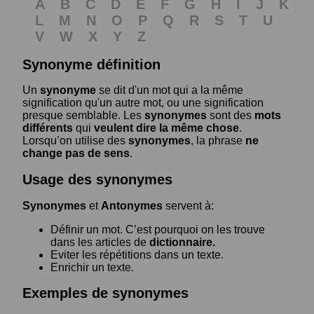
A
B
C
D
E
F
G
H
I
J
K
L
M
N
O
P
Q
R
S
T
U
V
W
X
Y
Z
Synonyme définition
Un
synonyme
se dit d'un mot qui a la même
signification qu'un autre mot, ou une signification
presque semblable. Les
synonymes
sont des
mots
différents
qui
veulent dire la même chose
.
Lorsqu’on utilise des
synonymes
, la phrase
ne
change pas de sens
.
Usage des synonymes
Synonymes
et
Antonymes
servent à:
Définir un mot. C’est pourquoi on les trouve
dans les articles de
dictionnaire.
Eviter les répétitions dans un texte.
Enrichir un texte.
Exemples de synonymes