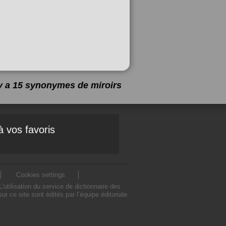
 y a 15 synonymes de
miroirs
à vos favoris
Cookies settings
tilisation du service de dictionnaire des
 ce site sont édités par l’équipe éditoriale