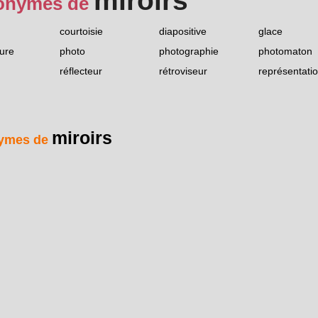
miroirs
onymes de
courtoisie
diapositive
glace
ure
photo
photographie
photomaton
réflecteur
rétroviseur
représentati
miroirs
ymes de