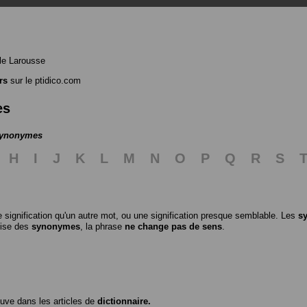
le Larousse
rs
sur le ptidico.com
es
 synonymes
H
I
J
K
L
M
N
O
P
Q
R
S
 signification qu'un autre mot, ou une signification presque semblable. Les
s
ilise des
synonymes
, la phrase
ne change pas de sens
.
ouve dans les articles de
dictionnaire.