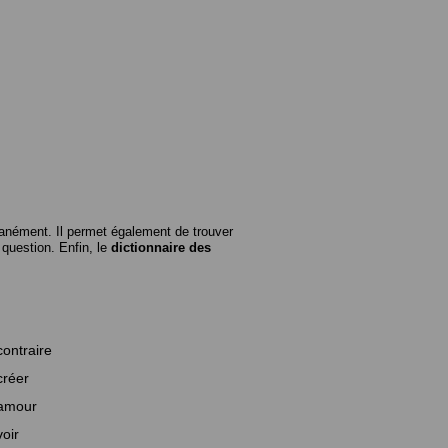
anément. Il permet également de trouver
n question. Enfin, le
dictionnaire des
contraire
créer
amour
voir