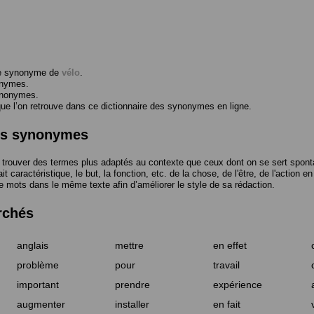
me synonyme de
vélo
.
onymes.
ynonymes.
 l’on retrouve dans ce dictionnaire des synonymes en ligne.
des synonymes
trouver des termes plus adaptés au contexte que ceux dont on se sert spont
t caractéristique, le but, la fonction, etc. de la chose, de l'être, de l'action e
e mots dans le même texte afin d’améliorer le style de sa rédaction.
rchés
anglais
mettre
en effet
problème
pour
travail
important
prendre
expérience
augmenter
installer
en fait