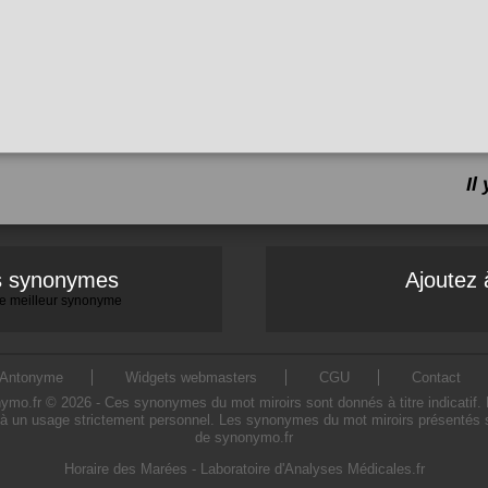
Il
es synonymes
Ajoutez 
 le meilleur synonyme
Antonyme
Widgets webmasters
CGU
Contact
o.fr © 2026 - Ces synonymes du mot miroirs sont donnés à titre indicatif. L'u
à un usage strictement personnel. Les synonymes du mot miroirs présentés sur
de synonymo.fr
Horaire des Marées
-
Laboratoire d'Analyses Médicales.fr