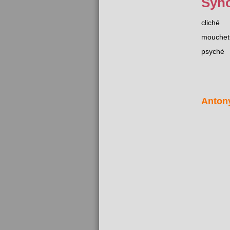
Syn
cliché
mouchet
psyché
Anton