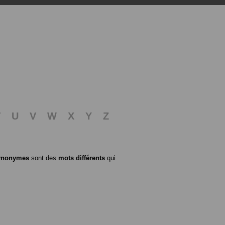
T
U
V
W
X
Y
Z
ynonymes
sont des
mots différents
qui