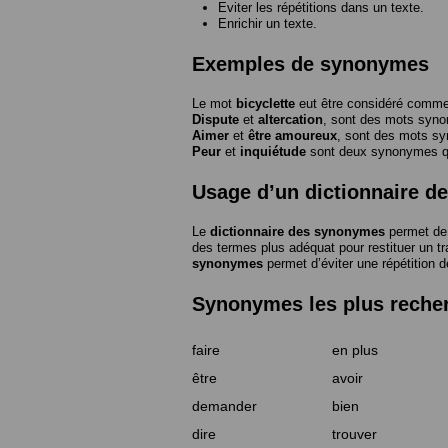
Eviter les répétitions dans un texte.
Enrichir un texte.
Exemples de synonymes
Le mot
bicyclette
eut être considéré com
Dispute
et
altercation
, sont des mots syn
Aimer
et
être amoureux
, sont des mots s
Peur
et
inquiétude
sont deux synonymes que
Usage d’un dictionnaire 
Le
dictionnaire des synonymes
permet de 
des termes plus adéquat pour restituer un trai
synonymes
permet d’éviter une répétition d
Synonymes les plus reche
faire
en plus
être
avoir
demander
bien
dire
trouver