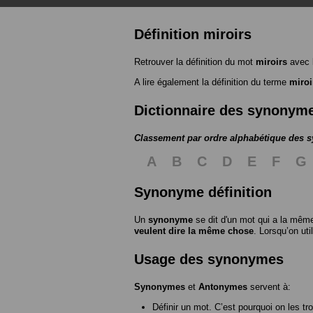
Définition miroirs
Retrouver la définition du mot
miroirs
avec 
A lire également la définition du terme
miroi
Dictionnaire des synonym
Classement par ordre alphabétique des
A
B
C
D
E
F
G
Synonyme définition
Un
synonyme
se dit d'un mot qui a la même
veulent dire la même chose
. Lorsqu’on ut
Usage des synonymes
Synonymes
et
Antonymes
servent à:
Définir un mot. C’est pourquoi on les tr