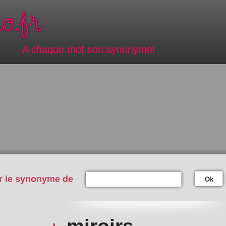
A chaque mot son synonyme!
r le synonyme de
Ok