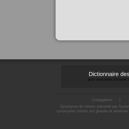
Dictionnaire d
pour vous aider à trouver
Conjugaison
Synonyme de miroirs présenté par Synonym
synonymes miroirs est gratuite et réservée 