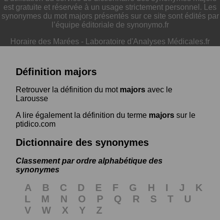
est gratuite et réservée à un usage strictement personnel. Les
synonymes du mot majors présentés sur ce site sont édités par
l’équipe éditoriale de synonymo.fr
Horaire des Marées
-
Laboratoire d'Analyses Médicales.fr
Définition majors
Retrouver la définition du mot
majors
avec le
Larousse
A lire également la définition du terme
majors
sur le
ptidico.com
Dictionnaire des synonymes
Classement par ordre alphabétique des
synonymes
A
B
C
D
E
F
G
H
I
J
K
L
M
N
O
P
Q
R
S
T
U
V
W
X
Y
Z