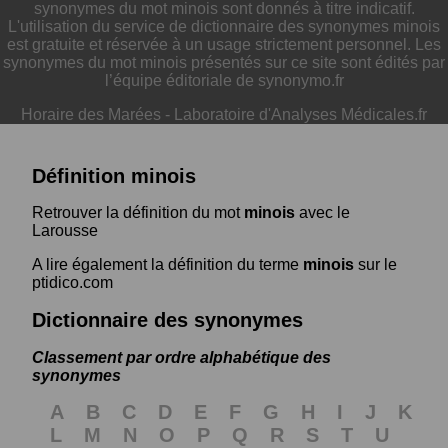
synonymes du mot minois sont donnés à titre indicatif.
L'utilisation du service de dictionnaire des synonymes minois
est gratuite et réservée à un usage strictement personnel. Les
synonymes du mot minois présentés sur ce site sont édités par
l’équipe éditoriale de synonymo.fr
Horaire des Marées
-
Laboratoire d'Analyses Médicales.fr
Définition minois
Retrouver la définition du mot
minois
avec le
Larousse
A lire également la définition du terme
minois
sur le
ptidico.com
Dictionnaire des synonymes
Classement par ordre alphabétique des
synonymes
A
B
C
D
E
F
G
H
I
J
K
L
M
N
O
P
Q
R
S
T
U