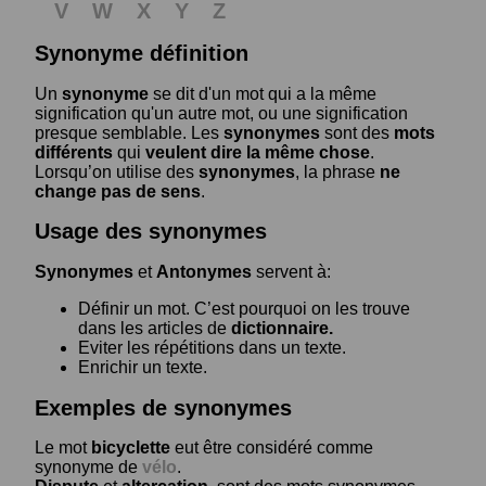
V
W
X
Y
Z
Synonyme définition
Un
synonyme
se dit d'un mot qui a la même
signification qu'un autre mot, ou une signification
presque semblable. Les
synonymes
sont des
mots
différents
qui
veulent dire la même chose
.
Lorsqu’on utilise des
synonymes
, la phrase
ne
change pas de sens
.
Usage des synonymes
Synonymes
et
Antonymes
servent à:
Définir un mot. C’est pourquoi on les trouve
dans les articles de
dictionnaire.
Eviter les répétitions dans un texte.
Enrichir un texte.
Exemples de synonymes
Le mot
bicyclette
eut être considéré comme
synonyme de
vélo
.