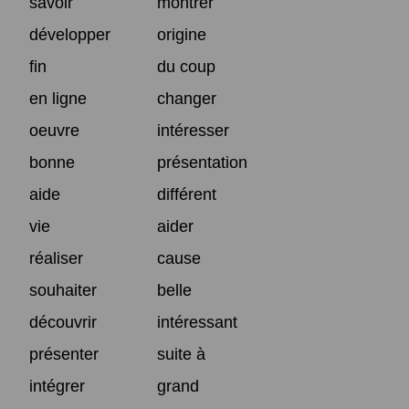
savoir
montrer
développer
origine
fin
du coup
en ligne
changer
oeuvre
intéresser
bonne
présentation
aide
différent
vie
aider
réaliser
cause
souhaiter
belle
découvrir
intéressant
présenter
suite à
intégrer
grand