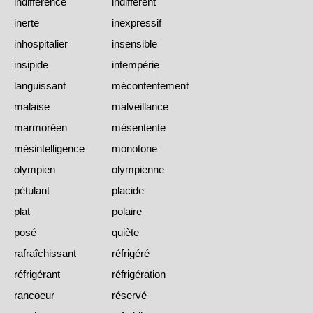
indifférence
indifférent
inerte
inexpressif
inhospitalier
insensible
insipide
intempérie
languissant
mécontentement
malaise
malveillance
marmoréen
mésentente
mésintelligence
monotone
olympien
olympienne
pétulant
placide
plat
polaire
posé
quiète
rafraîchissant
réfrigéré
réfrigérant
réfrigération
rancoeur
réservé