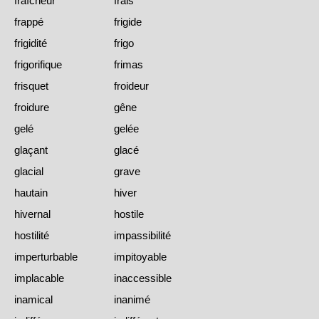
fraîcheur
frais
frappé
frigide
frigidité
frigo
frigorifique
frimas
frisquet
froideur
froidure
gêne
gelé
gelée
glaçant
glacé
glacial
grave
hautain
hiver
hivernal
hostile
hostilité
impassibilité
imperturbable
impitoyable
implacable
inaccessible
inamical
inanimé