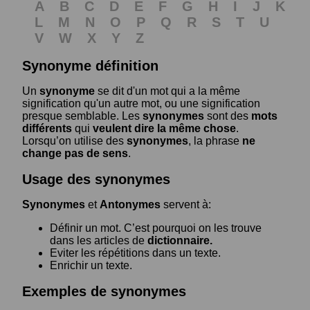
A
B
C
D
E
F
G
H
I
J
K
L
M
N
O
P
Q
R
S
T
U
V
W
X
Y
Z
Synonyme définition
Un
synonyme
se dit d'un mot qui a la même
signification qu'un autre mot, ou une signification
presque semblable. Les
synonymes
sont des
mots
différents
qui
veulent dire la même chose
.
Lorsqu’on utilise des
synonymes
, la phrase
ne
change pas de sens
.
Usage des synonymes
Synonymes
et
Antonymes
servent à:
Définir un mot. C’est pourquoi on les trouve
dans les articles de
dictionnaire.
Eviter les répétitions dans un texte.
Enrichir un texte.
Exemples de synonymes