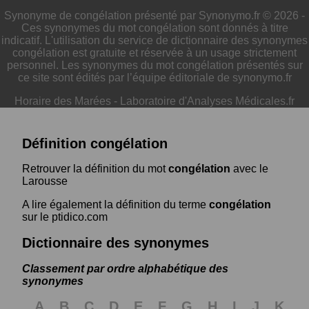
Synonyme de congélation présenté par Synonymo.fr © 2026 -
Ces synonymes du mot congélation sont donnés à titre
indicatif. L'utilisation du service de dictionnaire des synonymes
congélation est gratuite et réservée à un usage strictement
personnel. Les synonymes du mot congélation présentés sur
ce site sont édités par l’équipe éditoriale de synonymo.fr
Horaire des Marées
-
Laboratoire d'Analyses Médicales.fr
Définition congélation
Retrouver la définition du mot
congélation
avec le
Larousse
A lire également la définition du terme
congélation
sur le ptidico.com
Dictionnaire des synonymes
Classement par ordre alphabétique des
synonymes
A
B
C
D
E
F
G
H
I
J
K