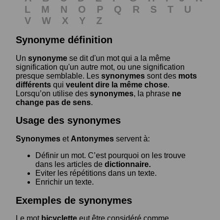
L
M
N
O
P
Q
R
S
T
U
V
W
X
Y
Z
Synonyme définition
Un
synonyme
se dit d'un mot qui a la même
signification qu'un autre mot, ou une signification
presque semblable. Les
synonymes
sont des
mots
différents
qui
veulent dire la même chose
.
Lorsqu’on utilise des
synonymes
, la phrase
ne
change pas de sens
.
Usage des synonymes
Synonymes
et
Antonymes
servent à:
Définir un mot. C’est pourquoi on les trouve
dans les articles de
dictionnaire.
Eviter les répétitions dans un texte.
Enrichir un texte.
Exemples de synonymes
Le mot
bicyclette
eut être considéré comme