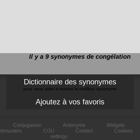
Il y a 9 synonymes de
congélation
Dictionnaire des synonymes
pour vous aider à trouver le meilleur synonyme
Ajoutez à vos favoris
Conjugaison
Antonyme
Widgets
ebmasters
CGU
Contact
Cookies
settings