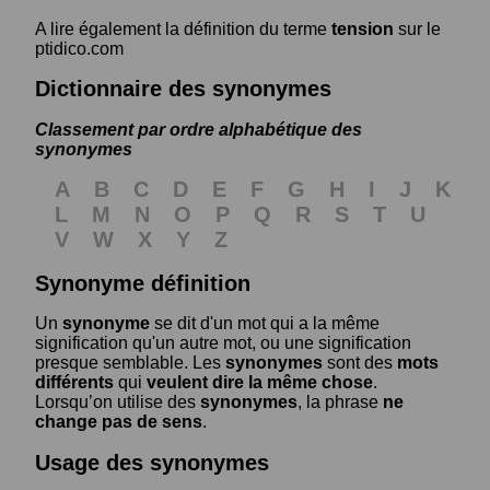
A lire également la définition du terme
tension
sur le
ptidico.com
Dictionnaire des synonymes
Classement par ordre alphabétique des
synonymes
A
B
C
D
E
F
G
H
I
J
K
L
M
N
O
P
Q
R
S
T
U
V
W
X
Y
Z
Synonyme définition
Un
synonyme
se dit d'un mot qui a la même
signification qu'un autre mot, ou une signification
presque semblable. Les
synonymes
sont des
mots
différents
qui
veulent dire la même chose
.
Lorsqu’on utilise des
synonymes
, la phrase
ne
change pas de sens
.
Usage des synonymes