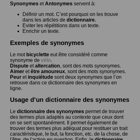
Synonymes
et
Antonymes
servent à:
Définir un mot. C’est pourquoi on les trouve
dans les articles de
dictionnaire.
Eviter les répétitions dans un texte.
Enrichir un texte.
Exemples de synonymes
Le mot
bicyclette
eut être considéré comme
synonyme de
vélo
.
Dispute
et
altercation
, sont des mots synonymes.
Aimer
et
être amoureux
, sont des mots synonymes.
Peur
et
inquiétude
sont deux synonymes que l’on
retrouve dans ce dictionnaire des synonymes en
ligne.
Usage d’un dictionnaire des synonymes
Le
dictionnaire des synonymes
permet de trouver
des termes plus adaptés au contexte que ceux dont
on se sert spontanément. Il permet également de
trouver des termes plus adéquat pour restituer un trait
caractéristique, le but, la fonction, etc. de la chose, de
l'être, de l'action en question. Enfin, le
dictionnaire