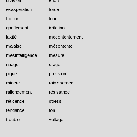
division
effort
exaspération
force
friction
froid
gonflement
irritation
laxité
mécontentement
malaise
mésentente
mésintelligence
mesure
nuage
orage
pique
pression
raideur
raidissement
rallongement
résistance
réticence
stress
tendance
ton
trouble
voltage