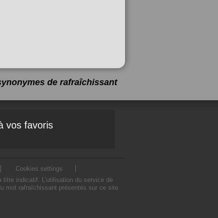
6 synonymes de
rafraîchissant
à vos favoris
Cookies settings
e indicatif. L'utilisation du service de
u mot rafraîchissant présentés sur ce site