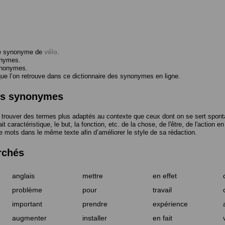
me synonyme de
vélo
.
onymes.
ynonymes.
 l’on retrouve dans ce dictionnaire des synonymes en ligne.
des synonymes
trouver des termes plus adaptés au contexte que ceux dont on se sert spont
t caractéristique, le but, la fonction, etc. de la chose, de l'être, de l'action e
e mots dans le même texte afin d’améliorer le style de sa rédaction.
rchés
anglais
mettre
en effet
problème
pour
travail
important
prendre
expérience
augmenter
installer
en fait