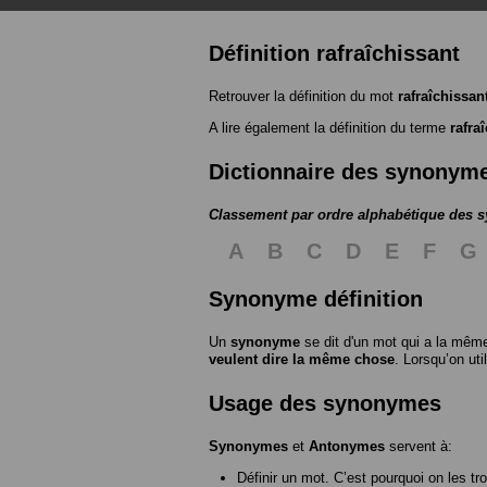
Définition rafraîchissant
Retrouver la définition du mot
rafraîchissan
A lire également la définition du terme
rafra
Dictionnaire des synonym
Classement par ordre alphabétique des
A
B
C
D
E
F
G
Synonyme définition
Un
synonyme
se dit d'un mot qui a la même
veulent dire la même chose
. Lorsqu’on ut
Usage des synonymes
Synonymes
et
Antonymes
servent à:
Définir un mot. C’est pourquoi on les tr