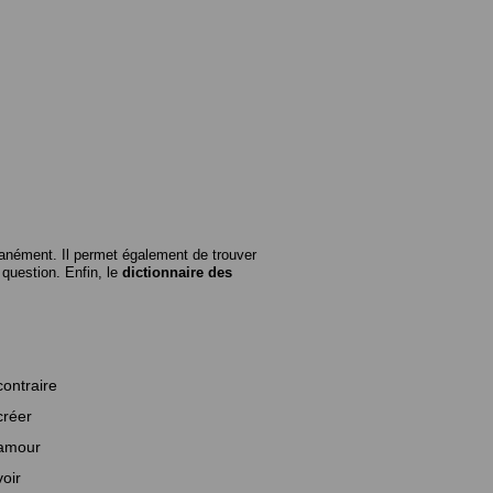
anément. Il permet également de trouver
n question. Enfin, le
dictionnaire des
contraire
créer
amour
voir