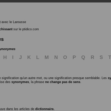
t
avec le Larousse
îchissant
sur le ptidico.com
es
 synonymes
H
I
J
K
L
M
N
O
P
Q
R
S
 signification qu'un autre mot, ou une signification presque semblable. Les
s
ilise des
synonymes
, la phrase
ne change pas de sens
.
ouve dans les articles de
dictionnaire.