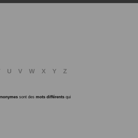
T
U
V
W
X
Y
Z
ynonymes
sont des
mots différents
qui