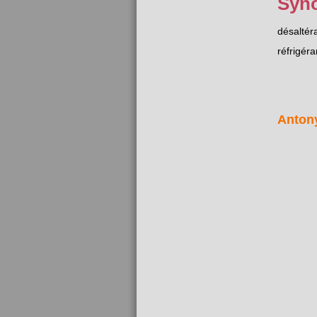
Syn
désaltér
réfrigéra
Anton