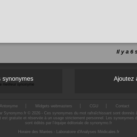
Il y a 
es synonymes
Ajoutez 
 le meilleur synonyme
Antonyme
Widgets webmasters
CGU
Contact
 Synonymo.fr © 2026 - Ces synonymes du mot rafraîchissant sont donnés à titr
 est gratuite et réservée à un usage strictement personnel. Les synonymes d
sont édités par l’équipe éditoriale de synonymo.fr
Horaire des Marées
-
Laboratoire d'Analyses Médicales.fr