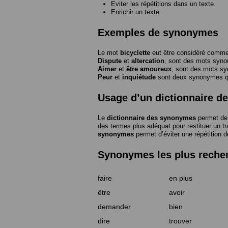
Eviter les répétitions dans un texte.
Enrichir un texte.
Exemples de synonymes
Le mot
bicyclette
eut être considéré com
Dispute
et
altercation
, sont des mots syn
Aimer
et
être amoureux
, sont des mots s
Peur
et
inquiétude
sont deux synonymes que
Usage d’un dictionnaire 
Le
dictionnaire des synonymes
permet de 
des termes plus adéquat pour restituer un trai
synonymes
permet d’éviter une répétition d
Synonymes les plus reche
faire
en plus
être
avoir
demander
bien
dire
trouver