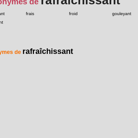
rafraîchissant
onymes de
ant
frais
froid
gouleyant
nt
rafraîchissant
ymes de