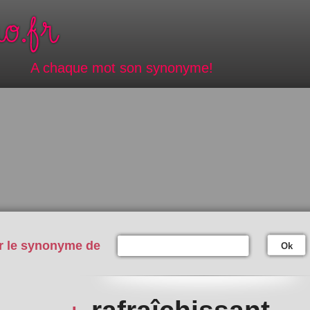
A chaque mot son synonyme!
r le synonyme de
Ok