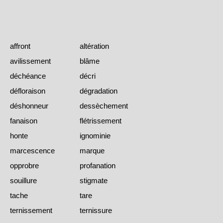
affront
altération
avilissement
blâme
déchéance
décri
défloraison
dégradation
déshonneur
dessèchement
fanaison
flétrissement
honte
ignominie
marcescence
marque
opprobre
profanation
souillure
stigmate
tache
tare
ternissement
ternissure