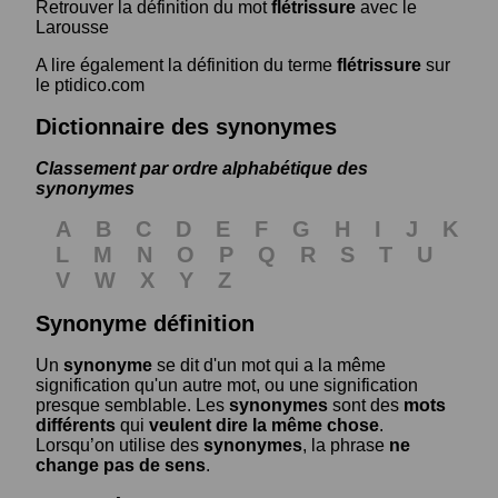
Retrouver la définition du mot
flétrissure
avec le
Larousse
A lire également la définition du terme
flétrissure
sur
le ptidico.com
Dictionnaire des synonymes
Classement par ordre alphabétique des
synonymes
A
B
C
D
E
F
G
H
I
J
K
L
M
N
O
P
Q
R
S
T
U
V
W
X
Y
Z
Synonyme définition
Un
synonyme
se dit d'un mot qui a la même
signification qu'un autre mot, ou une signification
presque semblable. Les
synonymes
sont des
mots
différents
qui
veulent dire la même chose
.
Lorsqu’on utilise des
synonymes
, la phrase
ne
change pas de sens
.