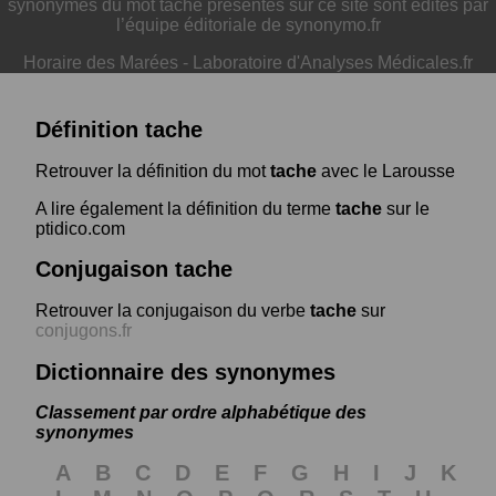
synonymes du mot tache présentés sur ce site sont édités par
l’équipe éditoriale de synonymo.fr
Horaire des Marées
-
Laboratoire d'Analyses Médicales.fr
Définition tache
Retrouver la définition du mot
tache
avec le Larousse
A lire également la définition du terme
tache
sur le
ptidico.com
Conjugaison tache
Retrouver la conjugaison du verbe
tache
sur
conjugons.fr
Dictionnaire des synonymes
Classement par ordre alphabétique des
synonymes
A
B
C
D
E
F
G
H
I
J
K