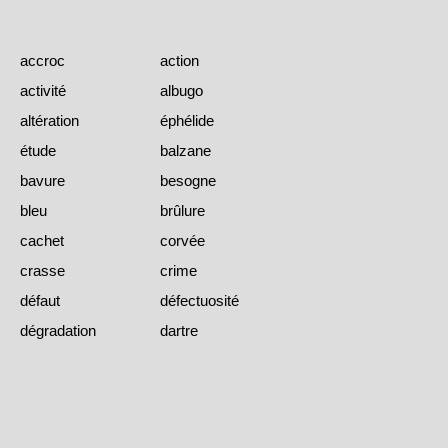
accroc
action
activité
albugo
altération
éphélide
étude
balzane
bavure
besogne
bleu
brûlure
cachet
corvée
crasse
crime
défaut
défectuosité
dégradation
dartre