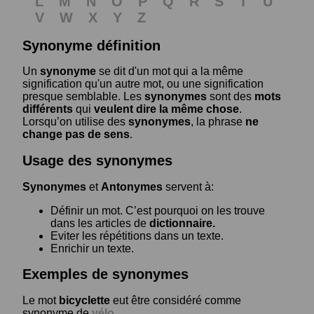
L
M
N
O
P
Q
R
S
T
U
V
W
X
Y
Z
Synonyme définition
Un
synonyme
se dit d'un mot qui a la même
signification qu'un autre mot, ou une signification
presque semblable. Les
synonymes
sont des
mots
différents
qui
veulent dire la même chose
.
Lorsqu’on utilise des
synonymes
, la phrase
ne
change pas de sens
.
Usage des synonymes
Synonymes
et
Antonymes
servent à:
Définir un mot. C’est pourquoi on les trouve
dans les articles de
dictionnaire.
Eviter les répétitions dans un texte.
Enrichir un texte.
Exemples de synonymes
Le mot
bicyclette
eut être considéré comme
synonyme de
vélo
.