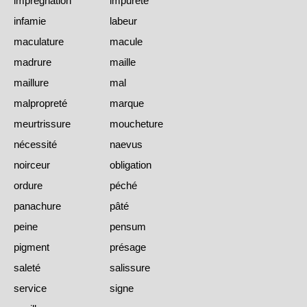
imprégnation
impureté
infamie
labeur
maculature
macule
madrure
maille
maillure
mal
malpropreté
marque
meurtrissure
moucheture
nécessité
naevus
noirceur
obligation
ordure
péché
panachure
pâté
peine
pensum
pigment
présage
saleté
salissure
service
signe