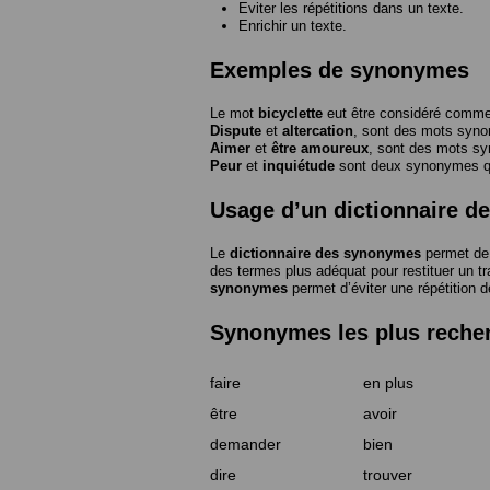
Eviter les répétitions dans un texte.
Enrichir un texte.
Exemples de synonymes
Le mot
bicyclette
eut être considéré com
Dispute
et
altercation
, sont des mots syn
Aimer
et
être amoureux
, sont des mots s
Peur
et
inquiétude
sont deux synonymes que
Usage d’un dictionnaire 
Le
dictionnaire des synonymes
permet de 
des termes plus adéquat pour restituer un trai
synonymes
permet d’éviter une répétition d
Synonymes les plus reche
faire
en plus
être
avoir
demander
bien
dire
trouver