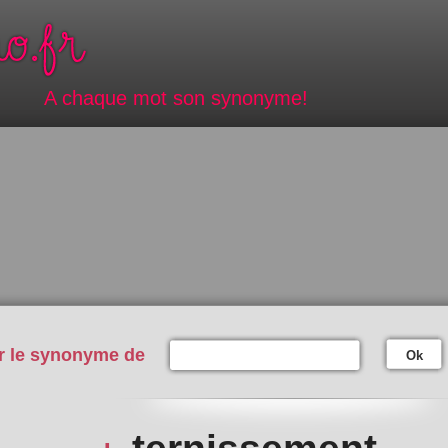
A chaque mot son synonyme!
r le synonyme de
Ok