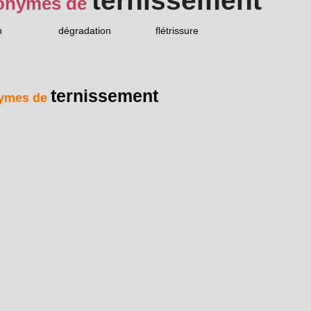
ternissement
onymes de
n
dégradation
flétrissure
ternissement
ymes de