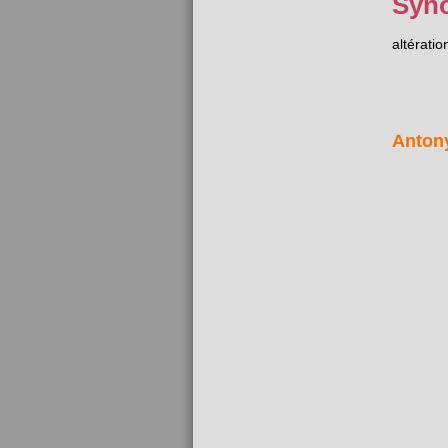
Syn
altératio
Anton