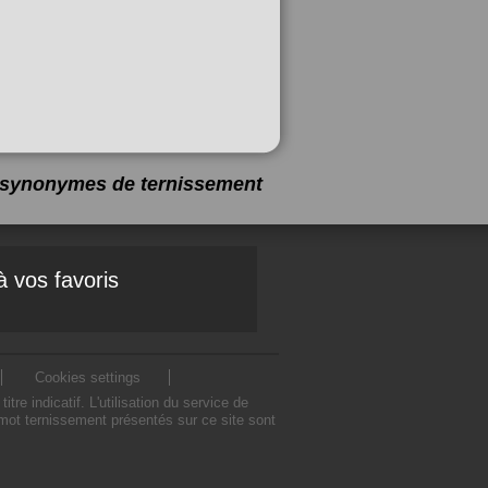
 3 synonymes de
ternissement
à vos favoris
Cookies settings
 indicatif. L'utilisation du service de
mot ternissement présentés sur ce site sont