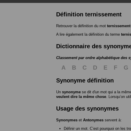
Définition ternissement
Retrouver la définition du mot
ternissement
A lire également la définition du terme
terni
Dictionnaire des synonym
Classement par ordre alphabétique des
A
B
C
D
E
F
G
Synonyme définition
Un
synonyme
se dit d'un mot qui a la même
veulent dire la même chose
. Lorsqu’on ut
Usage des synonymes
Synonymes
et
Antonymes
servent à:
Définir un mot. C’est pourquoi on les tr