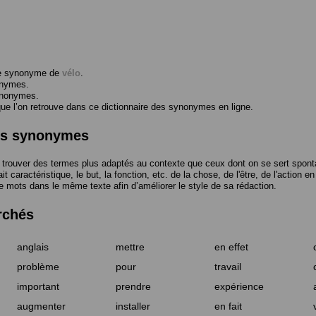
me synonyme de
vélo
.
onymes.
ynonymes.
 l’on retrouve dans ce dictionnaire des synonymes en ligne.
des synonymes
trouver des termes plus adaptés au contexte que ceux dont on se sert spont
t caractéristique, le but, la fonction, etc. de la chose, de l'être, de l'action e
e mots dans le même texte afin d’améliorer le style de sa rédaction.
rchés
anglais
mettre
en effet
problème
pour
travail
important
prendre
expérience
augmenter
installer
en fait