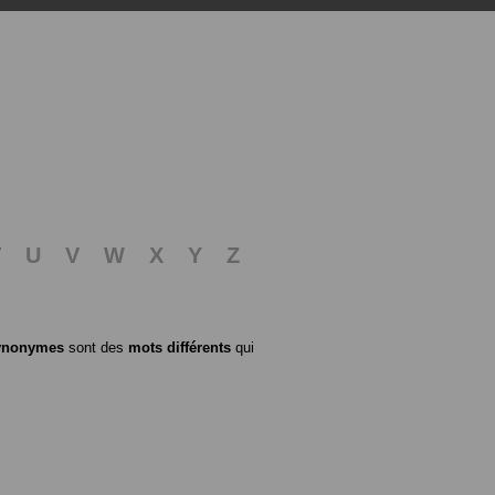
T
U
V
W
X
Y
Z
ynonymes
sont des
mots différents
qui