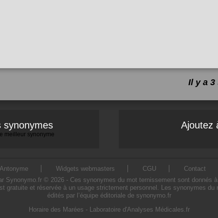
Il y a
es synonymes
Ajoutez 
 le meilleur synonyme
Antonyme
Widgets webmasters
CGU
Contact
Synonymo.fr © 2026 - Ces synonymes du mot ternissement sont donnés à titre
t gratuite et réservée à un usage strictement personnel. Les synonymes du 
édités par l’équipe éditoriale de synonymo.fr
Horaire des Marées
-
Laboratoire d'Analyses Médicales.fr