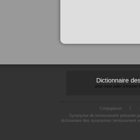
Dictionnaire d
pour vous aider à trouver
Conjugaison
Synonyme de ternissement présenté par 
dictionnaire des synonymes ternissement es