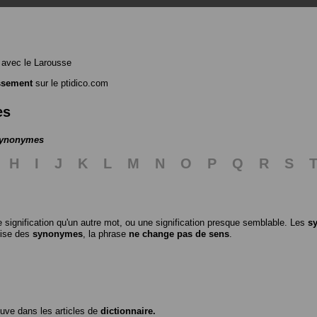
avec le Larousse
ssement
sur le ptidico.com
es
 synonymes
H
I
J
K
L
M
N
O
P
Q
R
S
 signification qu'un autre mot, ou une signification presque semblable. Les
s
ilise des
synonymes
, la phrase
ne change pas de sens
.
ouve dans les articles de
dictionnaire.