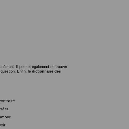
anément. Il permet également de trouver
n question. Enfin, le
dictionnaire des
contraire
créer
amour
voir