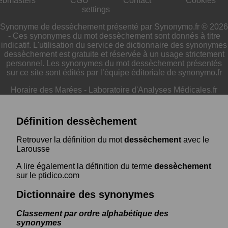
ebmasters
CGU
Contact
Cookies
settings
Synonyme de dessèchement présenté par Synonymo.fr © 2026
- Ces synonymes du mot dessèchement sont donnés à titre
indicatif. L'utilisation du service de dictionnaire des synonymes
dessèchement est gratuite et réservée à un usage strictement
personnel. Les synonymes du mot dessèchement présentés
sur ce site sont édités par l’équipe éditoriale de synonymo.fr
Horaire des Marées
-
Laboratoire d'Analyses Médicales.fr
Définition dessèchement
Retrouver la définition du mot
dessèchement
avec le
Larousse
A lire également la définition du terme
dessèchement
sur le ptidico.com
Dictionnaire des synonymes
Classement par ordre alphabétique des
synonymes