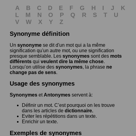
A
B
C
D
E
F
G
H
I
J
K
L
M
N
O
P
Q
R
S
T
U
V
W
X
Y
Z
Synonyme définition
Un
synonyme
se dit d'un mot qui a la même
signification qu'un autre mot, ou une signification
presque semblable. Les
synonymes
sont des
mots
différents
qui
veulent dire la même chose
.
Lorsqu’on utilise des
synonymes
, la phrase
ne
change pas de sens
.
Usage des synonymes
Synonymes
et
Antonymes
servent à:
Définir un mot. C’est pourquoi on les trouve
dans les articles de
dictionnaire.
Eviter les répétitions dans un texte.
Enrichir un texte.
Exemples de synonymes