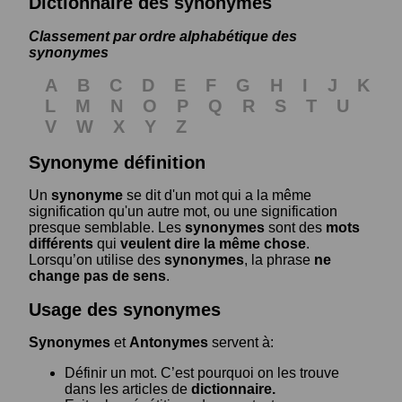
Dictionnaire des synonymes
Classement par ordre alphabétique des
synonymes
A
B
C
D
E
F
G
H
I
J
K
L
M
N
O
P
Q
R
S
T
U
V
W
X
Y
Z
Synonyme définition
Un
synonyme
se dit d'un mot qui a la même
signification qu'un autre mot, ou une signification
presque semblable. Les
synonymes
sont des
mots
différents
qui
veulent dire la même chose
.
Lorsqu’on utilise des
synonymes
, la phrase
ne
change pas de sens
.
Usage des synonymes
Synonymes
et
Antonymes
servent à:
Définir un mot. C’est pourquoi on les trouve
dans les articles de
dictionnaire.