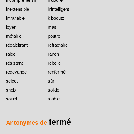
incompréhensif
indocile
inextensible
inintelligent
intraitable
kibboutz
loyer
mas
métairie
poutre
récalcitrant
réfractaire
raide
ranch
résistant
rebelle
redevance
renfermé
sélect
sûr
snob
solide
sourd
stable
fermé
Antonymes de