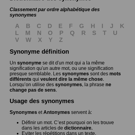
Classement par ordre alphabétique des
synonymes
A
B
C
D
E
F
G
H
I
J
K
L
M
N
O
P
Q
R
S
T
U
V
W
X
Y
Z
Synonyme définition
Un
synonyme
se dit d'un mot qui a la même
signification qu'un autre mot, ou une signification
presque semblable. Les
synonymes
sont des
mots
différents
qui
veulent dire la même chose
.
Lorsqu’on utilise des
synonymes
, la phrase
ne
change pas de sens
.
Usage des synonymes
Synonymes
et
Antonymes
servent à:
Définir un mot. C’est pourquoi on les trouve
dans les articles de
dictionnaire.
Eviter les répétitions dans un texte.