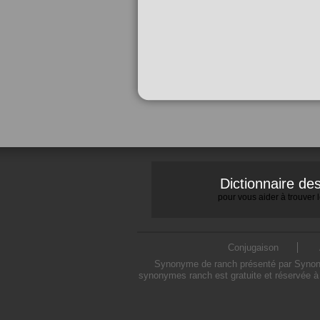
Dictionnaire d
pour vous aider à trouver
Conjugaison
Synonyme de ranch présenté par Synonymo
synonymes ranch est gratuite et réservée à 