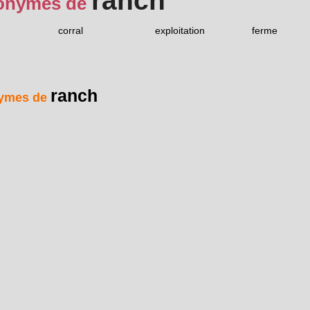
ranch
onymes de
corral
exploitation
ferme
ranch
ymes de