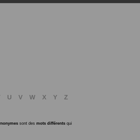
T
U
V
W
X
Y
Z
ynonymes
sont des
mots différents
qui