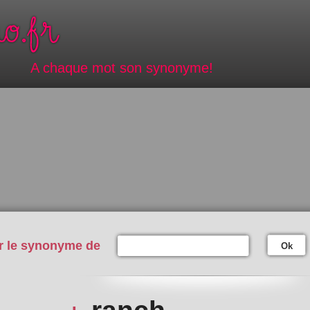
A chaque mot son synonyme!
r le synonyme de
Ok