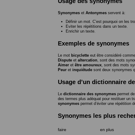
Usage des synonymes
Synonymes
et
Antonymes
servent à:
Définir un mot. C’est pourquoi on les tr
Eviter les répétitions dans un texte.
Enrichir un texte.
Exemples de synonymes
Le mot
bicyclette
eut être considéré com
Dispute
et
altercation
, sont des mots syn
Aimer
et
être amoureux
, sont des mots s
Peur
et
inquiétude
sont deux synonymes que
Usage d’un dictionnaire 
Le
dictionnaire des synonymes
permet de 
des termes plus adéquat pour restituer un trai
synonymes
permet d’éviter une répétition d
Synonymes les plus reche
faire
en plus