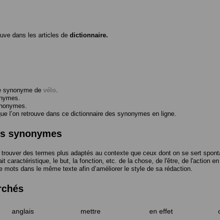
ouve dans les articles de
dictionnaire.
me synonyme de
vélo
.
onymes.
ynonymes.
 l’on retrouve dans ce dictionnaire des synonymes en ligne.
des synonymes
trouver des termes plus adaptés au contexte que ceux dont on se sert spont
t caractéristique, le but, la fonction, etc. de la chose, de l'être, de l'action e
e mots dans le même texte afin d’améliorer le style de sa rédaction.
rchés
anglais
mettre
en effet