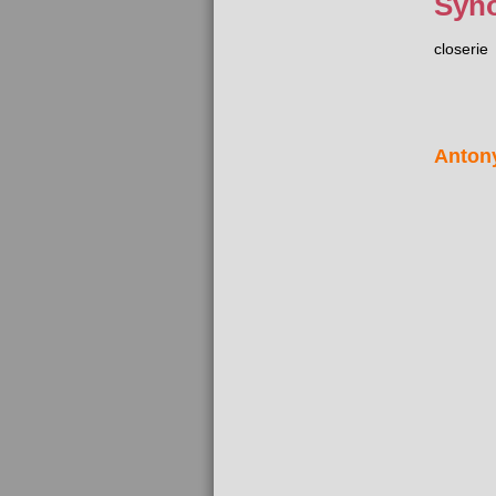
Syn
closerie
Anton