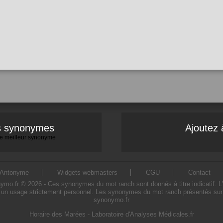
es synonymes
Ajoutez 
 le meilleur synonyme
Antonyme
Widgets webmasters
CGU
Contact
.fr © 2026 - Ces synonymes du mot ranch sont donnés à titre indicatif. L'ut
un usage strictement personnel. Les synonymes du mot ranch présentés sur ce
synonymo.fr
Horaire des Marées
-
Laboratoire d'Analyses Médicales.fr