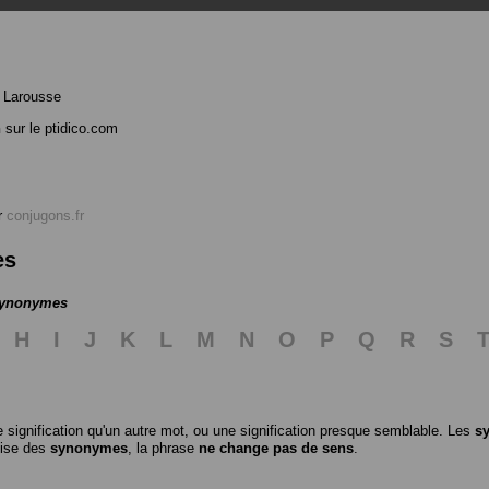
 Larousse
h
sur le ptidico.com
r
conjugons.fr
es
 synonymes
H
I
J
K
L
M
N
O
P
Q
R
S
 signification qu'un autre mot, ou une signification presque semblable. Les
s
ilise des
synonymes
, la phrase
ne change pas de sens
.