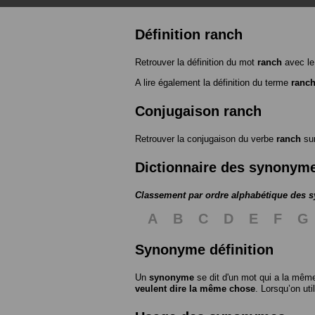
Définition ranch
Retrouver la définition du mot
ranch
avec le
A lire également la définition du terme
ranc
Conjugaison ranch
Retrouver la conjugaison du verbe
ranch
su
Dictionnaire des synonym
Classement par ordre alphabétique des
A
B
C
D
E
F
G
Synonyme définition
Un
synonyme
se dit d'un mot qui a la même
veulent dire la même chose
. Lorsqu’on ut